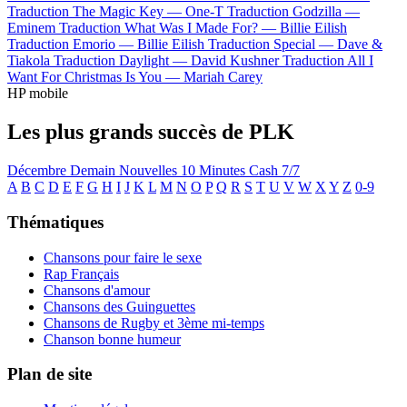
Traduction The Magic Key —
One-T
Traduction Godzilla —
Eminem
Traduction What Was I Made For? —
Billie Eilish
Traduction Emorio —
Billie Eilish
Traduction Special —
Dave &
Tiakola
Traduction Daylight —
David Kushner
Traduction All I
Want For Christmas Is You —
Mariah Carey
HP mobile
Les plus grands succès de PLK
Décembre
Demain
Nouvelles
10 Minutes
Cash
7/7
A
B
C
D
E
F
G
H
I
J
K
L
M
N
O
P
Q
R
S
T
U
V
W
X
Y
Z
0-9
Thématiques
Chansons pour faire le sexe
Rap Français
Chansons d'amour
Chansons des Guinguettes
Chansons de Rugby et 3ème mi-temps
Chanson bonne humeur
Plan de site