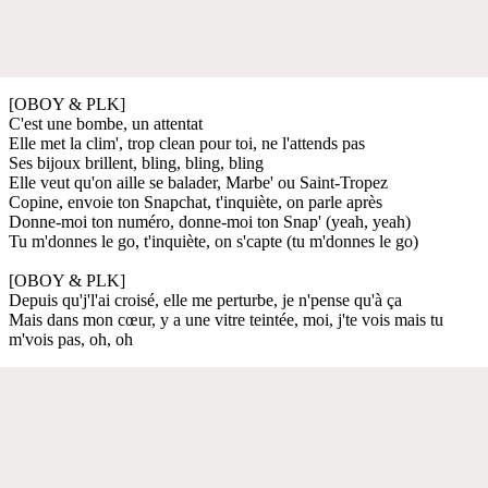
[OBOY & PLK]
C'est une bombe, un attentat
Elle met la clim', trop clean pour toi, ne l'attends pas
Ses bijoux brillent, bling, bling, bling
Elle veut qu'on aille se balader, Marbe' ou Saint-Tropez
Copine, envoie ton Snapchat, t'inquiète, on parle après
Donne-moi ton numéro, donne-moi ton Snap' (yeah, yeah)
Tu m'donnes le go, t'inquiète, on s'capte (tu m'donnes le go)
[OBOY & PLK]
Depuis qu'j'l'ai croisé, elle me perturbe, je n'pense qu'à ça
Mais dans mon cœur, y a une vitre teintée, moi, j'te vois mais tu
m'vois pas, oh, oh