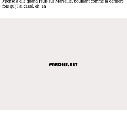
J'pense à elle quand j'suis sur Marseille, bouillant comme la dernière
fois qu'j'l'ai cassé, eh, eh