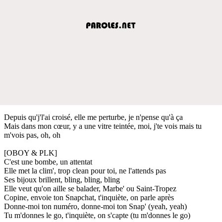
Depuis qu'j'l'ai croisé, elle me perturbe, je n'pense qu'à ça
Mais dans mon cœur, y a une vitre teintée, moi, j'te vois mais tu
m'vois pas, oh, oh
[OBOY & PLK]
C'est une bombe, un attentat
Elle met la clim', trop clean pour toi, ne l'attends pas
Ses bijoux brillent, bling, bling, bling
Elle veut qu'on aille se balader, Marbe' ou Saint-Tropez
Copine, envoie ton Snapchat, t'inquiète, on parle après
Donne-moi ton numéro, donne-moi ton Snap' (yeah, yeah)
Tu m'donnes le go, t'inquiète, on s'capte (tu m'donnes le go)