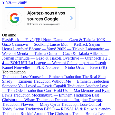
Y VA — Smily
On aime
FlashBack —
Favé (FR)
Notre Dame —
Gazo & Tiakola
100K —
Gazo
Casanova —
Soolking
Laisse Moi —
KeBlack
Saiyan —
Heuss L'enfoiré
Bécane —
Yamê
200K —
Tiakola
Laboratoire —
Werenoi
Meuda —
Tiakola
Outro —
Gazo & Tiakola
Ailleurs —
Josman
Interlude —
Gazo & Tiakola
Overdrive —
Ofenbach
1 2 3
4 —
ZOKUSH
La League —
Werenoi
Celui qui part —
Joseph
Kamel
Nouvelles —
PLK
No love —
Ninho
Urus —
Favé (FR)
Top traduction
Traduction Lose Yourself —
Eminem
Traduction The Real Slim
Shady —
Eminem
Traduction Without Me —
Eminem
Traduction
Someone You Loved —
Lewis Capaldi
Traduction Another Love
—
Tom Odell
Traduction Can't Hold Us —
Macklemore and Ryan
Lewis
Traduction Mockingbird —
Eminem
Traduction Last
Christmas —
Wham
Traduction Demons —
Imagine Dragons
Traduction Flowers —
Miley Cyrus
Traduction Lose Control —
Teddy Swims
Traduction BESO —
ROSALÍA & Rauw Alejandro
Traduction Rockin' Around The Christmas Tree —
Brenda Lee