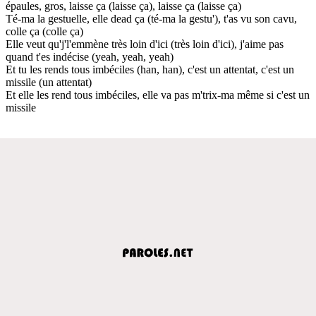
épaules, gros, laisse ça (laisse ça), laisse ça (laisse ça)
Té-ma la gestuelle, elle dead ça (té-ma la gestu'), t'as vu son cavu,
colle ça (colle ça)
Elle veut qu'j'l'emmène très loin d'ici (très loin d'ici), j'aime pas
quand t'es indécise (yeah, yeah, yeah)
Et tu les rends tous imbéciles (han, han), c'est un attentat, c'est un
missile (un attentat)
Et elle les rend tous imbéciles, elle va pas m'trix-ma même si c'est un
missile