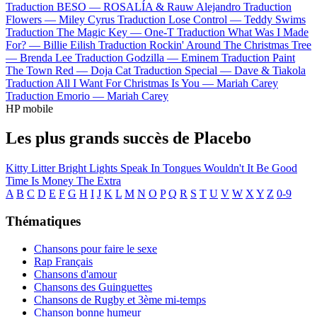
Traduction BESO —
ROSALÍA & Rauw Alejandro
Traduction
Flowers —
Miley Cyrus
Traduction Lose Control —
Teddy Swims
Traduction The Magic Key —
One-T
Traduction What Was I Made
For? —
Billie Eilish
Traduction Rockin' Around The Christmas Tree
—
Brenda Lee
Traduction Godzilla —
Eminem
Traduction Paint
The Town Red —
Doja Cat
Traduction Special —
Dave & Tiakola
Traduction All I Want For Christmas Is You —
Mariah Carey
Traduction Emorio —
Mariah Carey
HP mobile
Les plus grands succès de Placebo
Kitty Litter
Bright Lights
Speak In Tongues
Wouldn't It Be Good
Time Is Money
The Extra
A
B
C
D
E
F
G
H
I
J
K
L
M
N
O
P
Q
R
S
T
U
V
W
X
Y
Z
0-9
Thématiques
Chansons pour faire le sexe
Rap Français
Chansons d'amour
Chansons des Guinguettes
Chansons de Rugby et 3ème mi-temps
Chanson bonne humeur