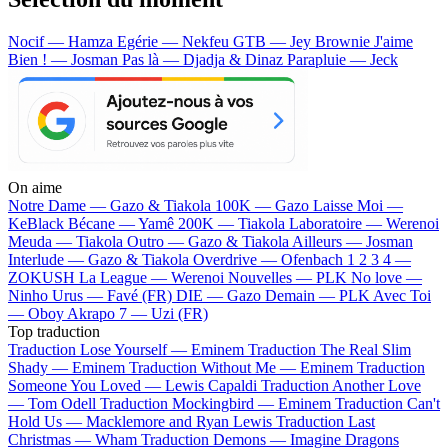
Nocif — Hamza
Egérie — Nekfeu
GTB — Jey Brownie
J'aime
Bien ! — Josman
Pas là — Djadja & Dinaz
Parapluie — Jeck
On aime
Notre Dame —
Gazo & Tiakola
100K —
Gazo
Laisse Moi —
KeBlack
Bécane —
Yamê
200K —
Tiakola
Laboratoire —
Werenoi
Meuda —
Tiakola
Outro —
Gazo & Tiakola
Ailleurs —
Josman
Interlude —
Gazo & Tiakola
Overdrive —
Ofenbach
1 2 3 4 —
ZOKUSH
La League —
Werenoi
Nouvelles —
PLK
No love —
Ninho
Urus —
Favé (FR)
DIE —
Gazo
Demain —
PLK
Avec Toi
—
Oboy
Akrapo 7 —
Uzi (FR)
Top traduction
Traduction Lose Yourself —
Eminem
Traduction The Real Slim
Shady —
Eminem
Traduction Without Me —
Eminem
Traduction
Someone You Loved —
Lewis Capaldi
Traduction Another Love
—
Tom Odell
Traduction Mockingbird —
Eminem
Traduction Can't
Hold Us —
Macklemore and Ryan Lewis
Traduction Last
Christmas —
Wham
Traduction Demons —
Imagine Dragons