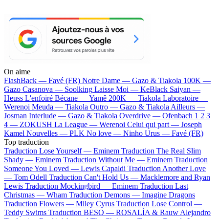
On aime
FlashBack —
Favé (FR)
Notre Dame —
Gazo & Tiakola
100K —
Gazo
Casanova —
Soolking
Laisse Moi —
KeBlack
Saiyan —
Heuss L'enfoiré
Bécane —
Yamê
200K —
Tiakola
Laboratoire —
Werenoi
Meuda —
Tiakola
Outro —
Gazo & Tiakola
Ailleurs —
Josman
Interlude —
Gazo & Tiakola
Overdrive —
Ofenbach
1 2 3
4 —
ZOKUSH
La League —
Werenoi
Celui qui part —
Joseph
Kamel
Nouvelles —
PLK
No love —
Ninho
Urus —
Favé (FR)
Top traduction
Traduction Lose Yourself —
Eminem
Traduction The Real Slim
Shady —
Eminem
Traduction Without Me —
Eminem
Traduction
Someone You Loved —
Lewis Capaldi
Traduction Another Love
—
Tom Odell
Traduction Can't Hold Us —
Macklemore and Ryan
Lewis
Traduction Mockingbird —
Eminem
Traduction Last
Christmas —
Wham
Traduction Demons —
Imagine Dragons
Traduction Flowers —
Miley Cyrus
Traduction Lose Control —
Teddy Swims
Traduction BESO —
ROSALÍA & Rauw Alejandro