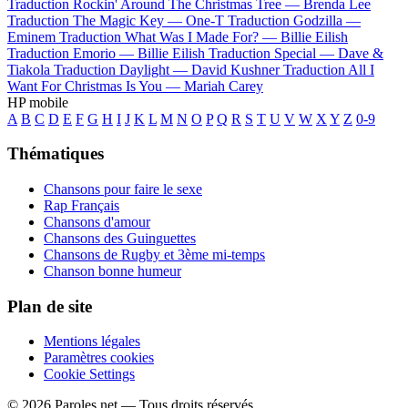
Traduction Rockin' Around The Christmas Tree —
Brenda Lee
Traduction The Magic Key —
One-T
Traduction Godzilla —
Eminem
Traduction What Was I Made For? —
Billie Eilish
Traduction Emorio —
Billie Eilish
Traduction Special —
Dave &
Tiakola
Traduction Daylight —
David Kushner
Traduction All I
Want For Christmas Is You —
Mariah Carey
HP mobile
A
B
C
D
E
F
G
H
I
J
K
L
M
N
O
P
Q
R
S
T
U
V
W
X
Y
Z
0-9
Thématiques
Chansons pour faire le sexe
Rap Français
Chansons d'amour
Chansons des Guinguettes
Chansons de Rugby et 3ème mi-temps
Chanson bonne humeur
Plan de site
Mentions légales
Paramètres cookies
Cookie Settings
© 2026 Paroles.net — Tous droits réservés