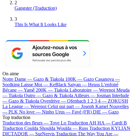
2
Gangster (Traduction)
3
This Is What It Looks Like
On aime
Notre Dame —
Gazo & Tiakola
100K —
Gazo
Casanova —
Soolking
Laisse Moi —
KeBlack
Saiyan —
Heuss L'enfoiré
Bécane —
Yamê
200K —
Tiakola
Laboratoire —
Werenoi
Meuda
—
Tiakola
Outro —
Gazo & Tiakola
Ailleurs —
Josman
Interlude
—
Gazo & Tiakola
Overdrive —
Ofenbach
1 2 3 4 —
ZOKUSH
La League —
Werenoi
Celui qui part —
Joseph Kamel
Nouvelles
—
PLK
No love —
Ninho
Urus —
Favé (FR)
DIE —
Gazo
Top traduction
Traduction des fleurs —
Tove Lo
Traduction AH HA —
Cardi B
Traduction Coulda Shoulda Woulda —
Russ
Traduction KYLIAN
DICTADOR —
SurNervis
Traduction The Way You Are —