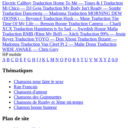
Electric Callboy
Traduction Home To Me —
Tones & I
Traduction
Mi Chico —
DJ Goja
Traduction My Body Isn't Ready —
Sombr
Traduction Danceteria —
Madonna
Traduction MORNING DEW
(DONK) —
Beyoncé
Traduction Hush —
Muse
Traduction The
Time Of My Life —
Benson Boone
Traduction Camera —
Charli
XCX
Traduction Happiness is So Sad —
Swedish House Mafia
Traduction RMB (Ring My Bell) —
Aitch
Traduction 99% —
Jessie
Reyez
Traduction YOYO —
Don Xhoni
Traduction Bizarre —
Madonna
Traduction Van Cleef Pt 2 —
Malie Donn
Traduction
WIDE AWAKE —
Chris Grey
HP mobile
A
B
C
D
E
F
G
H
I
J
K
L
M
N
O
P
Q
R
S
T
U
V
W
X
Y
Z
0-9
Thématiques
Chansons pour faire le sexe
Rap Français
Chansons d'amour
Chansons des Guinguettes
Chansons de Rugby et 3ème mi-temps
Chanson bonne humeur
Plan de site