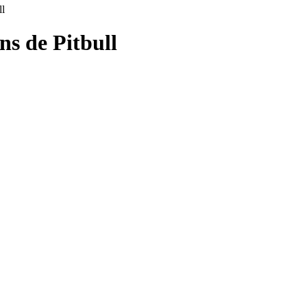
ll
ons de
Pitbull