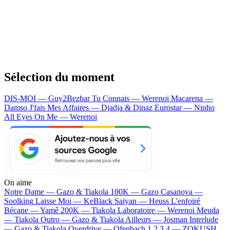
Sélection du moment
DIS-MOI — Guy2Bezbar
Tu Connais — Werenoi
Macarena —
Damso
J'fais Mes Affaires — Djadja & Dinaz
Eurostar — Ninho
All Eyes On Me — Werenoi
On aime
Notre Dame —
Gazo & Tiakola
100K —
Gazo
Casanova —
Soolking
Laisse Moi —
KeBlack
Saiyan —
Heuss L'enfoiré
Bécane —
Yamê
200K —
Tiakola
Laboratoire —
Werenoi
Meuda
—
Tiakola
Outro —
Gazo & Tiakola
Ailleurs —
Josman
Interlude
—
Gazo & Tiakola
Overdrive —
Ofenbach
1 2 3 4 —
ZOKUSH