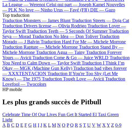
La League —
Werenoi
Celui qui part —
Joseph Kamel
Nouvelles
—
PLK
No love —
Ninho
Urus —
Favé (FR)
DIE —
Gazo
Top traduction
Traduction Monsters —
James Blunt
Traduction Streets —
Doja Cat
Traduction Drivers license —
Olivia Rodrigo
Traduction Lover —
Taylor Swift
Traduction Teeth —
5 Seconds Of Summer
Traduction
Seya —
Morad
Traduction No Idea —
Don Toliver
Traduction
Morado —
J Balvin
Traduction Hard For Me —
Michele Morrone
Traduction Rapture —
Michele Morrone
Traduction Stand By —
Michele Morrone
Traduction Agua —
Tainy
Traduction Forever
Yours —
Avicii
Traduction Come & Go —
Juice WRLD
Traduction
You Need to Calm Down —
Taylor Swift
Traduction I Think I’m
Okay —
MGK (Machine Gun Kelly)
Traduction bad vibes forever
—
XXXTENTACION
Traduction If You're Too Shy (Let Me
Know) —
The 1975
Traduction Tough Love —
Avicii
Traduction
Lovefool —
Twocolors
HP mobile
Les plus grands succès de Pitbull
Celebrate
Time Of Our Lives
Fun
Get It Started
El Taxi
Green
Light
A
B
C
D
E
F
G
H
I
J
K
L
M
N
O
P
Q
R
S
T
U
V
W
X
Y
Z
0-9