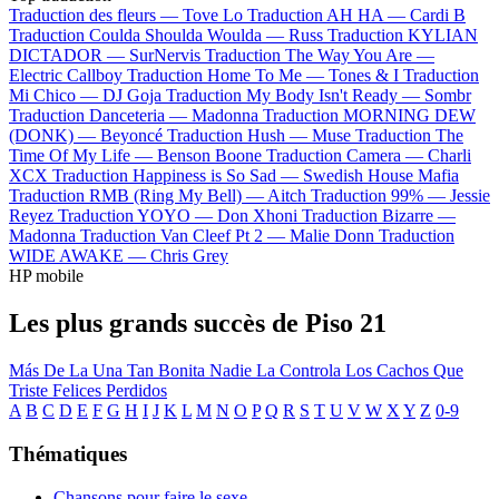
Traduction des fleurs —
Tove Lo
Traduction AH HA —
Cardi B
Traduction Coulda Shoulda Woulda —
Russ
Traduction KYLIAN
DICTADOR —
SurNervis
Traduction The Way You Are —
Electric Callboy
Traduction Home To Me —
Tones & I
Traduction
Mi Chico —
DJ Goja
Traduction My Body Isn't Ready —
Sombr
Traduction Danceteria —
Madonna
Traduction MORNING DEW
(DONK) —
Beyoncé
Traduction Hush —
Muse
Traduction The
Time Of My Life —
Benson Boone
Traduction Camera —
Charli
XCX
Traduction Happiness is So Sad —
Swedish House Mafia
Traduction RMB (Ring My Bell) —
Aitch
Traduction 99% —
Jessie
Reyez
Traduction YOYO —
Don Xhoni
Traduction Bizarre —
Madonna
Traduction Van Cleef Pt 2 —
Malie Donn
Traduction
WIDE AWAKE —
Chris Grey
HP mobile
Les plus grands succès de Piso 21
Más De La Una
Tan Bonita
Nadie La Controla
Los Cachos
Que
Triste
Felices Perdidos
A
B
C
D
E
F
G
H
I
J
K
L
M
N
O
P
Q
R
S
T
U
V
W
X
Y
Z
0-9
Thématiques
Chansons pour faire le sexe