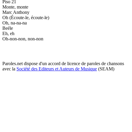
Piso 21
Monte, monte
Marc Anthony
Oh (Écoute-le, écoute-le)
Oh, na-na-na
Beéle
Eh, eh
Oh-non-non, non-non
Paroles.net dispose d'un accord de licence de paroles de chansons
avec la
Société des Editeurs et Auteurs de Musique
(SEAM)