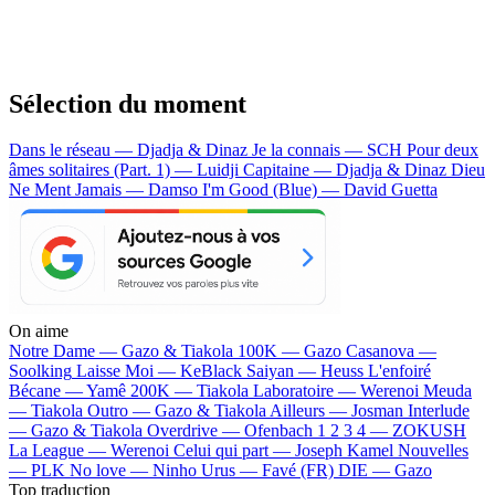
Sélection du moment
Dans le réseau — Djadja & Dinaz
Je la connais — SCH
Pour deux
âmes solitaires (Part. 1) — Luidji
Capitaine — Djadja & Dinaz
Dieu
Ne Ment Jamais — Damso
I'm Good (Blue) — David Guetta
On aime
Notre Dame —
Gazo & Tiakola
100K —
Gazo
Casanova —
Soolking
Laisse Moi —
KeBlack
Saiyan —
Heuss L'enfoiré
Bécane —
Yamê
200K —
Tiakola
Laboratoire —
Werenoi
Meuda
—
Tiakola
Outro —
Gazo & Tiakola
Ailleurs —
Josman
Interlude
—
Gazo & Tiakola
Overdrive —
Ofenbach
1 2 3 4 —
ZOKUSH
La League —
Werenoi
Celui qui part —
Joseph Kamel
Nouvelles
—
PLK
No love —
Ninho
Urus —
Favé (FR)
DIE —
Gazo
Top traduction