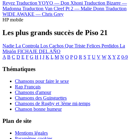
Reyez
Traduction YOYO —
Don Xhoni
Traduction Bizarre —
Madonna
Traduction Van Cleef Pt 2 —
Malie Donn
Traduction
WIDE AWAKE —
Chris Grey
HP mobile
Les plus grands succès de Piso 21
Nadie La Controla
Los Cachos
Que Triste
Felices Perdidos
La
Misión
FICHAJE DEL AÑO
A
B
C
D
E
F
G
H
I
J
K
L
M
N
O
P
Q
R
S
T
U
V
W
X
Y
Z
0-9
Thématiques
Chansons pour faire le sexe
Rap Français
Chansons d'amour
Chansons des Guinguettes
Chansons de Rugby et 3ème mi-temps
Chanson bonne humeur
Plan de site
Mentions légales
Paramètres cookies