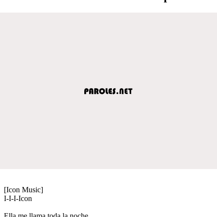
[Icon Music]
I-I-I-Icon
Ella me llama toda la noche