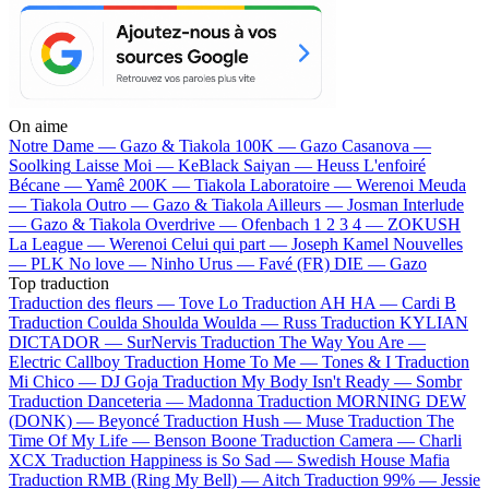
On aime
Notre Dame —
Gazo & Tiakola
100K —
Gazo
Casanova —
Soolking
Laisse Moi —
KeBlack
Saiyan —
Heuss L'enfoiré
Bécane —
Yamê
200K —
Tiakola
Laboratoire —
Werenoi
Meuda
—
Tiakola
Outro —
Gazo & Tiakola
Ailleurs —
Josman
Interlude
—
Gazo & Tiakola
Overdrive —
Ofenbach
1 2 3 4 —
ZOKUSH
La League —
Werenoi
Celui qui part —
Joseph Kamel
Nouvelles
—
PLK
No love —
Ninho
Urus —
Favé (FR)
DIE —
Gazo
Top traduction
Traduction des fleurs —
Tove Lo
Traduction AH HA —
Cardi B
Traduction Coulda Shoulda Woulda —
Russ
Traduction KYLIAN
DICTADOR —
SurNervis
Traduction The Way You Are —
Electric Callboy
Traduction Home To Me —
Tones & I
Traduction
Mi Chico —
DJ Goja
Traduction My Body Isn't Ready —
Sombr
Traduction Danceteria —
Madonna
Traduction MORNING DEW
(DONK) —
Beyoncé
Traduction Hush —
Muse
Traduction The
Time Of My Life —
Benson Boone
Traduction Camera —
Charli
XCX
Traduction Happiness is So Sad —
Swedish House Mafia
Traduction RMB (Ring My Bell) —
Aitch
Traduction 99% —
Jessie