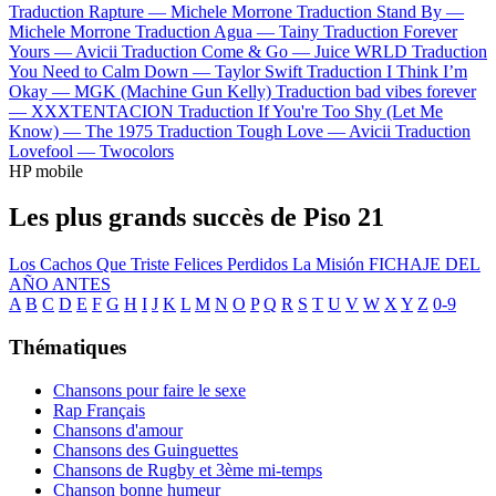
Traduction Rapture —
Michele Morrone
Traduction Stand By —
Michele Morrone
Traduction Agua —
Tainy
Traduction Forever
Yours —
Avicii
Traduction Come & Go —
Juice WRLD
Traduction
You Need to Calm Down —
Taylor Swift
Traduction I Think I’m
Okay —
MGK (Machine Gun Kelly)
Traduction bad vibes forever
—
XXXTENTACION
Traduction If You're Too Shy (Let Me
Know) —
The 1975
Traduction Tough Love —
Avicii
Traduction
Lovefool —
Twocolors
HP mobile
Les plus grands succès de Piso 21
Los Cachos
Que Triste
Felices Perdidos
La Misión
FICHAJE DEL
AÑO
ANTES
A
B
C
D
E
F
G
H
I
J
K
L
M
N
O
P
Q
R
S
T
U
V
W
X
Y
Z
0-9
Thématiques
Chansons pour faire le sexe
Rap Français
Chansons d'amour
Chansons des Guinguettes
Chansons de Rugby et 3ème mi-temps
Chanson bonne humeur