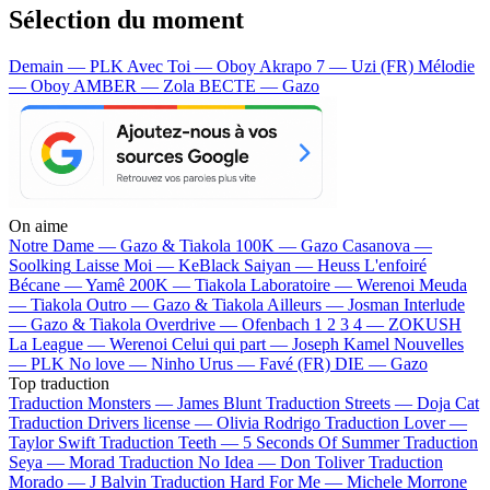
Sélection du moment
Demain — PLK
Avec Toi — Oboy
Akrapo 7 — Uzi (FR)
Mélodie
— Oboy
AMBER — Zola
BECTE — Gazo
On aime
Notre Dame —
Gazo & Tiakola
100K —
Gazo
Casanova —
Soolking
Laisse Moi —
KeBlack
Saiyan —
Heuss L'enfoiré
Bécane —
Yamê
200K —
Tiakola
Laboratoire —
Werenoi
Meuda
—
Tiakola
Outro —
Gazo & Tiakola
Ailleurs —
Josman
Interlude
—
Gazo & Tiakola
Overdrive —
Ofenbach
1 2 3 4 —
ZOKUSH
La League —
Werenoi
Celui qui part —
Joseph Kamel
Nouvelles
—
PLK
No love —
Ninho
Urus —
Favé (FR)
DIE —
Gazo
Top traduction
Traduction Monsters —
James Blunt
Traduction Streets —
Doja Cat
Traduction Drivers license —
Olivia Rodrigo
Traduction Lover —
Taylor Swift
Traduction Teeth —
5 Seconds Of Summer
Traduction
Seya —
Morad
Traduction No Idea —
Don Toliver
Traduction
Morado —
J Balvin
Traduction Hard For Me —
Michele Morrone