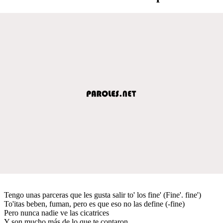
Tengo unas parceras que les gusta salir to' los fine' (Fine'. fine')
To'itas beben, fuman, pero es que eso no las define (-fine)
Pero nunca nadie ve las cicatrices
Y son mucho más de lo que te contaron