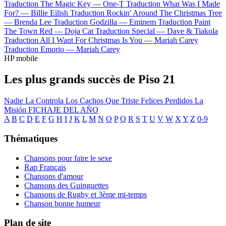
Traduction The Magic Key —
One-T
Traduction What Was I Made
For? —
Billie Eilish
Traduction Rockin' Around The Christmas Tree
—
Brenda Lee
Traduction Godzilla —
Eminem
Traduction Paint
The Town Red —
Doja Cat
Traduction Special —
Dave & Tiakola
Traduction All I Want For Christmas Is You —
Mariah Carey
Traduction Emorio —
Mariah Carey
HP mobile
Les plus grands succès de Piso 21
Nadie La Controla
Los Cachos
Que Triste
Felices Perdidos
La
Misión
FICHAJE DEL AÑO
A
B
C
D
E
F
G
H
I
J
K
L
M
N
O
P
Q
R
S
T
U
V
W
X
Y
Z
0-9
Thématiques
Chansons pour faire le sexe
Rap Français
Chansons d'amour
Chansons des Guinguettes
Chansons de Rugby et 3ème mi-temps
Chanson bonne humeur
Plan de site