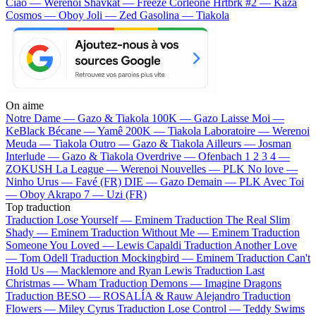
Ciao — Werenoi
Shavkat — Freeze Corleone
Hrtbrk #2 — Kaza
Cosmos — Oboy
Joli — Zed
Gasolina — Tiakola
On aime
Notre Dame —
Gazo & Tiakola
100K —
Gazo
Laisse Moi —
KeBlack
Bécane —
Yamê
200K —
Tiakola
Laboratoire —
Werenoi
Meuda —
Tiakola
Outro —
Gazo & Tiakola
Ailleurs —
Josman
Interlude —
Gazo & Tiakola
Overdrive —
Ofenbach
1 2 3 4 —
ZOKUSH
La League —
Werenoi
Nouvelles —
PLK
No love —
Ninho
Urus —
Favé (FR)
DIE —
Gazo
Demain —
PLK
Avec Toi
—
Oboy
Akrapo 7 —
Uzi (FR)
Top traduction
Traduction Lose Yourself —
Eminem
Traduction The Real Slim
Shady —
Eminem
Traduction Without Me —
Eminem
Traduction
Someone You Loved —
Lewis Capaldi
Traduction Another Love
—
Tom Odell
Traduction Mockingbird —
Eminem
Traduction Can't
Hold Us —
Macklemore and Ryan Lewis
Traduction Last
Christmas —
Wham
Traduction Demons —
Imagine Dragons
Traduction BESO —
ROSALÍA & Rauw Alejandro
Traduction
Flowers —
Miley Cyrus
Traduction Lose Control —
Teddy Swims