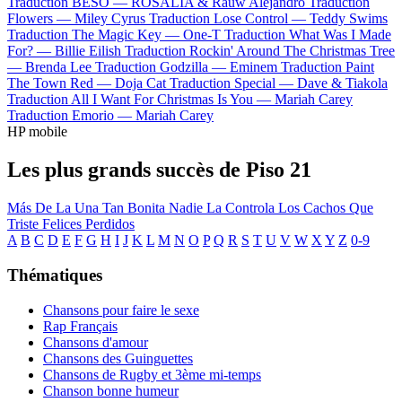
Traduction BESO —
ROSALÍA & Rauw Alejandro
Traduction
Flowers —
Miley Cyrus
Traduction Lose Control —
Teddy Swims
Traduction The Magic Key —
One-T
Traduction What Was I Made
For? —
Billie Eilish
Traduction Rockin' Around The Christmas Tree
—
Brenda Lee
Traduction Godzilla —
Eminem
Traduction Paint
The Town Red —
Doja Cat
Traduction Special —
Dave & Tiakola
Traduction All I Want For Christmas Is You —
Mariah Carey
Traduction Emorio —
Mariah Carey
HP mobile
Les plus grands succès de Piso 21
Más De La Una
Tan Bonita
Nadie La Controla
Los Cachos
Que
Triste
Felices Perdidos
A
B
C
D
E
F
G
H
I
J
K
L
M
N
O
P
Q
R
S
T
U
V
W
X
Y
Z
0-9
Thématiques
Chansons pour faire le sexe
Rap Français
Chansons d'amour
Chansons des Guinguettes
Chansons de Rugby et 3ème mi-temps
Chanson bonne humeur