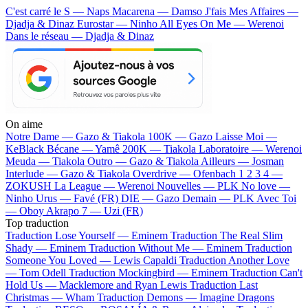
C'est carré le S — Naps
Macarena — Damso
J'fais Mes Affaires —
Djadja & Dinaz
Eurostar — Ninho
All Eyes On Me — Werenoi
Dans le réseau — Djadja & Dinaz
On aime
Notre Dame —
Gazo & Tiakola
100K —
Gazo
Laisse Moi —
KeBlack
Bécane —
Yamê
200K —
Tiakola
Laboratoire —
Werenoi
Meuda —
Tiakola
Outro —
Gazo & Tiakola
Ailleurs —
Josman
Interlude —
Gazo & Tiakola
Overdrive —
Ofenbach
1 2 3 4 —
ZOKUSH
La League —
Werenoi
Nouvelles —
PLK
No love —
Ninho
Urus —
Favé (FR)
DIE —
Gazo
Demain —
PLK
Avec Toi
—
Oboy
Akrapo 7 —
Uzi (FR)
Top traduction
Traduction Lose Yourself —
Eminem
Traduction The Real Slim
Shady —
Eminem
Traduction Without Me —
Eminem
Traduction
Someone You Loved —
Lewis Capaldi
Traduction Another Love
—
Tom Odell
Traduction Mockingbird —
Eminem
Traduction Can't
Hold Us —
Macklemore and Ryan Lewis
Traduction Last
Christmas —
Wham
Traduction Demons —
Imagine Dragons