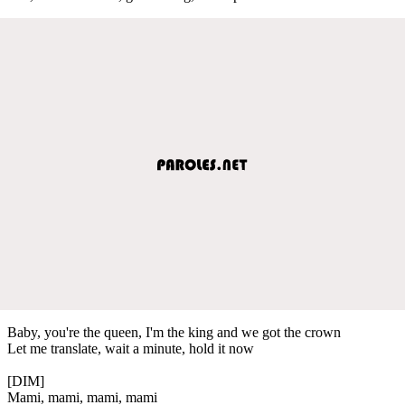
Baby, you're the queen, I'm the king and we got the crown
Let me translate, wait a minute, hold it now
[DIM]
Mami, mami, mami, mami