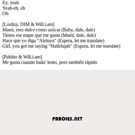
Ey, yeah
Yeah-eh, eh
Oh
[Lorduy, DIM & Will.i.am]
Mami, eres dulce como azúcar (Baby, dale, dale)
Tienes ese toque que me gusta (Mami, dale, dale)
Hace que yo diga "Aleluya" (Espera, let me translate)
Girl, you got me saying "Hallelujah" (Espera, let me translate)
[Pablito & Will.i.am]
Me gusta cuando baila' lento, pero también rápido