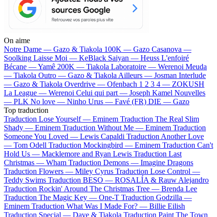
On aime
Notre Dame —
Gazo & Tiakola
100K —
Gazo
Casanova —
Soolking
Laisse Moi —
KeBlack
Saiyan —
Heuss L'enfoiré
Bécane —
Yamê
200K —
Tiakola
Laboratoire —
Werenoi
Meuda
—
Tiakola
Outro —
Gazo & Tiakola
Ailleurs —
Josman
Interlude
—
Gazo & Tiakola
Overdrive —
Ofenbach
1 2 3 4 —
ZOKUSH
La League —
Werenoi
Celui qui part —
Joseph Kamel
Nouvelles
—
PLK
No love —
Ninho
Urus —
Favé (FR)
DIE —
Gazo
Top traduction
Traduction Lose Yourself —
Eminem
Traduction The Real Slim
Shady —
Eminem
Traduction Without Me —
Eminem
Traduction
Someone You Loved —
Lewis Capaldi
Traduction Another Love
—
Tom Odell
Traduction Mockingbird —
Eminem
Traduction Can't
Hold Us —
Macklemore and Ryan Lewis
Traduction Last
Christmas —
Wham
Traduction Demons —
Imagine Dragons
Traduction Flowers —
Miley Cyrus
Traduction Lose Control —
Teddy Swims
Traduction BESO —
ROSALÍA & Rauw Alejandro
Traduction Rockin' Around The Christmas Tree —
Brenda Lee
Traduction The Magic Key —
One-T
Traduction Godzilla —
Eminem
Traduction What Was I Made For? —
Billie Eilish
Traduction Special —
Dave & Tiakola
Traduction Paint The Town