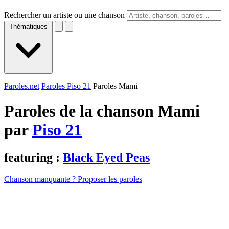
Rechercher un artiste ou une chanson
Thématiques
Paroles.net
Paroles Piso 21
Paroles Mami
Paroles de la chanson Mami
par
Piso 21
featuring :
Black Eyed Peas
Chanson manquante ? Proposer les paroles