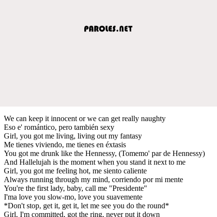
We can keep it innocent or we can get really naughty
Eso e' romántico, pero también sexy
Girl, you got me living, living out my fantasy
Me tienes viviendo, me tienes en éxtasis
You got me drunk like the Hennessy, (Tomemo' par de Hennessy)
And Hallelujah is the moment when you stand it next to me
Girl, you got me feeling hot, me siento caliente
Always running through my mind, corriendo por mi mente
You're the first lady, baby, call me "Presidente"
I'ma love you slow-mo, love you suavemente
*Don't stop, get it, get it, let me see you do the round*
Girl, I'm committed, got the ring, never put it down