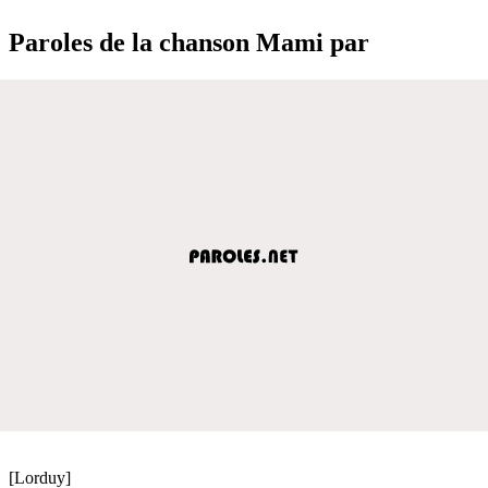
Paroles de la chanson Mami par
[Lorduy]