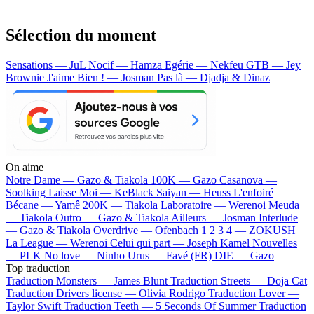
Sélection du moment
Sensations — JuL
Nocif — Hamza
Egérie — Nekfeu
GTB — Jey
Brownie
J'aime Bien ! — Josman
Pas là — Djadja & Dinaz
On aime
Notre Dame —
Gazo & Tiakola
100K —
Gazo
Casanova —
Soolking
Laisse Moi —
KeBlack
Saiyan —
Heuss L'enfoiré
Bécane —
Yamê
200K —
Tiakola
Laboratoire —
Werenoi
Meuda
—
Tiakola
Outro —
Gazo & Tiakola
Ailleurs —
Josman
Interlude
—
Gazo & Tiakola
Overdrive —
Ofenbach
1 2 3 4 —
ZOKUSH
La League —
Werenoi
Celui qui part —
Joseph Kamel
Nouvelles
—
PLK
No love —
Ninho
Urus —
Favé (FR)
DIE —
Gazo
Top traduction
Traduction Monsters —
James Blunt
Traduction Streets —
Doja Cat
Traduction Drivers license —
Olivia Rodrigo
Traduction Lover —
Taylor Swift
Traduction Teeth —
5 Seconds Of Summer
Traduction