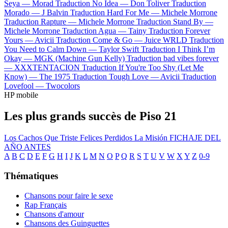
Seya —
Morad
Traduction No Idea —
Don Toliver
Traduction
Morado —
J Balvin
Traduction Hard For Me —
Michele Morrone
Traduction Rapture —
Michele Morrone
Traduction Stand By —
Michele Morrone
Traduction Agua —
Tainy
Traduction Forever
Yours —
Avicii
Traduction Come & Go —
Juice WRLD
Traduction
You Need to Calm Down —
Taylor Swift
Traduction I Think I’m
Okay —
MGK (Machine Gun Kelly)
Traduction bad vibes forever
—
XXXTENTACION
Traduction If You're Too Shy (Let Me
Know) —
The 1975
Traduction Tough Love —
Avicii
Traduction
Lovefool —
Twocolors
HP mobile
Les plus grands succès de Piso 21
Los Cachos
Que Triste
Felices Perdidos
La Misión
FICHAJE DEL
AÑO
ANTES
A
B
C
D
E
F
G
H
I
J
K
L
M
N
O
P
Q
R
S
T
U
V
W
X
Y
Z
0-9
Thématiques
Chansons pour faire le sexe
Rap Français
Chansons d'amour
Chansons des Guinguettes