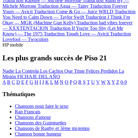
Traduction Rapture —
Michele Morrone
Traduction Stand By —
Michele Morrone
Traduction Agua —
Tainy
Traduction Forever
Yours —
Avicii
Traduction Come & Go —
Juice WRLD
Traduction
You Need to Calm Down —
Taylor Swift
Traduction I Think I’m
Okay —
MGK (Machine Gun Kelly)
Traduction bad vibes forever
—
XXXTENTACION
Traduction If You're Too Shy (Let Me
Know) —
The 1975
Traduction Tough Love —
Avicii
Traduction
Lovefool —
Twocolors
HP mobile
Les plus grands succès de Piso 21
Nadie La Controla
Los Cachos
Que Triste
Felices Perdidos
La
Misión
FICHAJE DEL AÑO
A
B
C
D
E
F
G
H
I
J
K
L
M
N
O
P
Q
R
S
T
U
V
W
X
Y
Z
0-9
Thématiques
Chansons pour faire le sexe
Rap Français
Chansons d'amour
Chansons des Guinguettes
Chansons de Rugby et 3ème mi-temps
Chanson bonne humeur