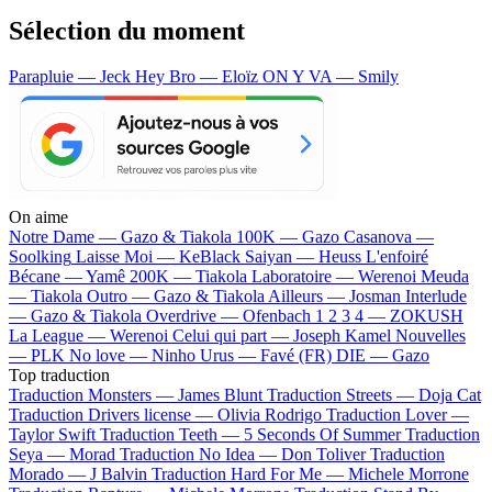
Sélection du moment
Parapluie — Jeck
Hey Bro — Eloïz
ON Y VA — Smily
On aime
Notre Dame —
Gazo & Tiakola
100K —
Gazo
Casanova —
Soolking
Laisse Moi —
KeBlack
Saiyan —
Heuss L'enfoiré
Bécane —
Yamê
200K —
Tiakola
Laboratoire —
Werenoi
Meuda
—
Tiakola
Outro —
Gazo & Tiakola
Ailleurs —
Josman
Interlude
—
Gazo & Tiakola
Overdrive —
Ofenbach
1 2 3 4 —
ZOKUSH
La League —
Werenoi
Celui qui part —
Joseph Kamel
Nouvelles
—
PLK
No love —
Ninho
Urus —
Favé (FR)
DIE —
Gazo
Top traduction
Traduction Monsters —
James Blunt
Traduction Streets —
Doja Cat
Traduction Drivers license —
Olivia Rodrigo
Traduction Lover —
Taylor Swift
Traduction Teeth —
5 Seconds Of Summer
Traduction
Seya —
Morad
Traduction No Idea —
Don Toliver
Traduction
Morado —
J Balvin
Traduction Hard For Me —
Michele Morrone