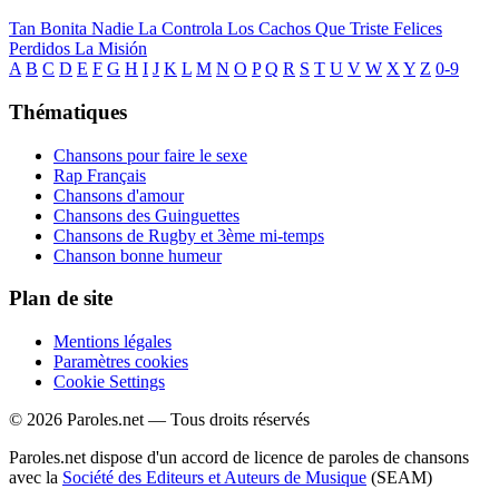
Tan Bonita
Nadie La Controla
Los Cachos
Que Triste
Felices
Perdidos
La Misión
A
B
C
D
E
F
G
H
I
J
K
L
M
N
O
P
Q
R
S
T
U
V
W
X
Y
Z
0-9
Thématiques
Chansons pour faire le sexe
Rap Français
Chansons d'amour
Chansons des Guinguettes
Chansons de Rugby et 3ème mi-temps
Chanson bonne humeur
Plan de site
Mentions légales
Paramètres cookies
Cookie Settings
© 2026 Paroles.net — Tous droits réservés
Paroles.net dispose d'un accord de licence de paroles de chansons
avec la
Société des Editeurs et Auteurs de Musique
(SEAM)