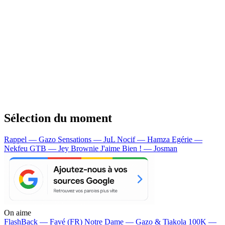
Sélection du moment
Rappel — Gazo
Sensations — JuL
Nocif — Hamza
Egérie —
Nekfeu
GTB — Jey Brownie
J'aime Bien ! — Josman
On aime
FlashBack —
Favé (FR)
Notre Dame —
Gazo & Tiakola
100K —