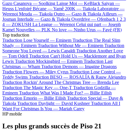
Gazo
Casanova —
Soolking
Laisse Moi —
KeBlack
Saiyan —
Heuss L'enfoiré
Bécane —
Yamê
200K —
Tiakola
Laboratoire —
Werenoi
Meuda —
Tiakola
Outro —
Gazo & Tiakola
Ailleurs —
Josman
Interlude —
Gazo & Tiakola
Overdrive —
Ofenbach
1 2 3
4 —
ZOKUSH
La League —
Werenoi
Celui qui part —
Joseph
Kamel
Nouvelles —
PLK
No love —
Ninho
Urus —
Favé (FR)
Top traduction
Traduction Lose Yourself —
Eminem
Traduction The Real Slim
Shady —
Eminem
Traduction Without Me —
Eminem
Traduction
Someone You Loved —
Lewis Capaldi
Traduction Another Love
—
Tom Odell
Traduction Can't Hold Us —
Macklemore and Ryan
Lewis
Traduction Mockingbird —
Eminem
Traduction Last
Christmas —
Wham
Traduction Demons —
Imagine Dragons
Traduction Flowers —
Miley Cyrus
Traduction Lose Control —
Teddy Swims
Traduction BESO —
ROSALÍA & Rauw Alejandro
Traduction Rockin' Around The Christmas Tree —
Brenda Lee
Traduction The Magic Key —
One-T
Traduction Godzilla —
Eminem
Traduction What Was I Made For? —
Billie Eilish
Traduction Emorio —
Billie Eilish
Traduction Special —
Dave &
Tiakola
Traduction Daylight —
David Kushner
Traduction All I
Want For Christmas Is You —
Mariah Carey
HP mobile
Les plus grands succès de Piso 21