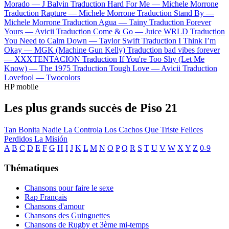
Morado —
J Balvin
Traduction Hard For Me —
Michele Morrone
Traduction Rapture —
Michele Morrone
Traduction Stand By —
Michele Morrone
Traduction Agua —
Tainy
Traduction Forever
Yours —
Avicii
Traduction Come & Go —
Juice WRLD
Traduction
You Need to Calm Down —
Taylor Swift
Traduction I Think I’m
Okay —
MGK (Machine Gun Kelly)
Traduction bad vibes forever
—
XXXTENTACION
Traduction If You're Too Shy (Let Me
Know) —
The 1975
Traduction Tough Love —
Avicii
Traduction
Lovefool —
Twocolors
HP mobile
Les plus grands succès de Piso 21
Tan Bonita
Nadie La Controla
Los Cachos
Que Triste
Felices
Perdidos
La Misión
A
B
C
D
E
F
G
H
I
J
K
L
M
N
O
P
Q
R
S
T
U
V
W
X
Y
Z
0-9
Thématiques
Chansons pour faire le sexe
Rap Français
Chansons d'amour
Chansons des Guinguettes
Chansons de Rugby et 3ème mi-temps