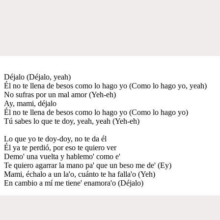
Déjalo (Déjalo, yeah)
Él no te llena de besos como lo hago yo (Como lo hago yo, yeah)
No sufras por un mal amor (Yeh-eh)
Ay, mami, déjalo
Él no te llena de besos como lo hago yo (Como lo hago yo)
Tú sabes lo que te doy, yeah, yeah (Yeh-eh)
Lo que yo te doy-doy, no te da él
Él ya te perdió, por eso te quiero ver
Demo' una vuelta y hablemo' como e'
Te quiero agarrar la mano pa' que un beso me de' (Ey)
Mami, échalo a un la'o, cuánto te ha falla'o (Yeh)
En cambio a mí me tiene' enamora'o (Déjalo)