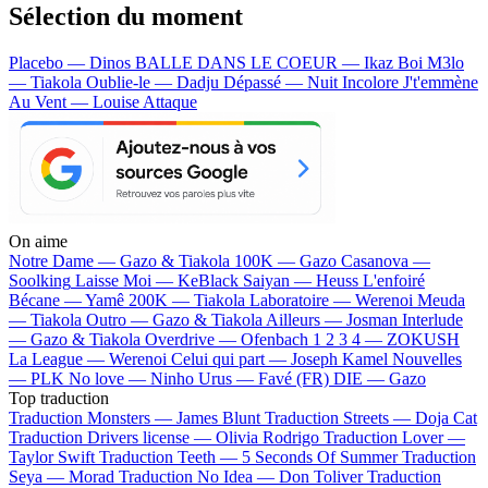
Sélection du moment
Placebo — Dinos
BALLE DANS LE COEUR — Ikaz Boi
M3lo
— Tiakola
Oublie-le — Dadju
Dépassé — Nuit Incolore
J't'emmène
Au Vent — Louise Attaque
On aime
Notre Dame —
Gazo & Tiakola
100K —
Gazo
Casanova —
Soolking
Laisse Moi —
KeBlack
Saiyan —
Heuss L'enfoiré
Bécane —
Yamê
200K —
Tiakola
Laboratoire —
Werenoi
Meuda
—
Tiakola
Outro —
Gazo & Tiakola
Ailleurs —
Josman
Interlude
—
Gazo & Tiakola
Overdrive —
Ofenbach
1 2 3 4 —
ZOKUSH
La League —
Werenoi
Celui qui part —
Joseph Kamel
Nouvelles
—
PLK
No love —
Ninho
Urus —
Favé (FR)
DIE —
Gazo
Top traduction
Traduction Monsters —
James Blunt
Traduction Streets —
Doja Cat
Traduction Drivers license —
Olivia Rodrigo
Traduction Lover —
Taylor Swift
Traduction Teeth —
5 Seconds Of Summer
Traduction
Seya —
Morad
Traduction No Idea —
Don Toliver
Traduction