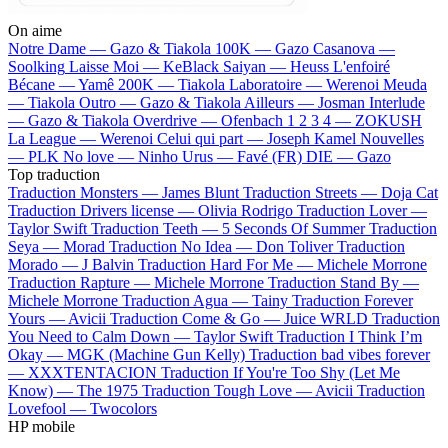
On aime
Notre Dame —
Gazo & Tiakola
100K —
Gazo
Casanova —
Soolking
Laisse Moi —
KeBlack
Saiyan —
Heuss L'enfoiré
Bécane —
Yamê
200K —
Tiakola
Laboratoire —
Werenoi
Meuda
—
Tiakola
Outro —
Gazo & Tiakola
Ailleurs —
Josman
Interlude
—
Gazo & Tiakola
Overdrive —
Ofenbach
1 2 3 4 —
ZOKUSH
La League —
Werenoi
Celui qui part —
Joseph Kamel
Nouvelles
—
PLK
No love —
Ninho
Urus —
Favé (FR)
DIE —
Gazo
Top traduction
Traduction Monsters —
James Blunt
Traduction Streets —
Doja Cat
Traduction Drivers license —
Olivia Rodrigo
Traduction Lover —
Taylor Swift
Traduction Teeth —
5 Seconds Of Summer
Traduction
Seya —
Morad
Traduction No Idea —
Don Toliver
Traduction
Morado —
J Balvin
Traduction Hard For Me —
Michele Morrone
Traduction Rapture —
Michele Morrone
Traduction Stand By —
Michele Morrone
Traduction Agua —
Tainy
Traduction Forever
Yours —
Avicii
Traduction Come & Go —
Juice WRLD
Traduction
You Need to Calm Down —
Taylor Swift
Traduction I Think I’m
Okay —
MGK (Machine Gun Kelly)
Traduction bad vibes forever
—
XXXTENTACION
Traduction If You're Too Shy (Let Me
Know) —
The 1975
Traduction Tough Love —
Avicii
Traduction
Lovefool —
Twocolors
HP mobile