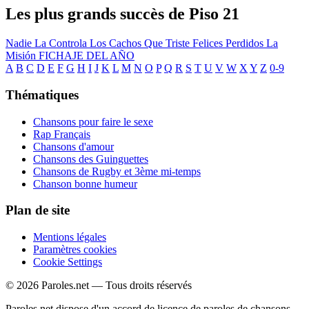
Les plus grands succès de Piso 21
Nadie La Controla
Los Cachos
Que Triste
Felices Perdidos
La
Misión
FICHAJE DEL AÑO
A
B
C
D
E
F
G
H
I
J
K
L
M
N
O
P
Q
R
S
T
U
V
W
X
Y
Z
0-9
Thématiques
Chansons pour faire le sexe
Rap Français
Chansons d'amour
Chansons des Guinguettes
Chansons de Rugby et 3ème mi-temps
Chanson bonne humeur
Plan de site
Mentions légales
Paramètres cookies
Cookie Settings
© 2026 Paroles.net — Tous droits réservés
Paroles.net dispose d'un accord de licence de paroles de chansons