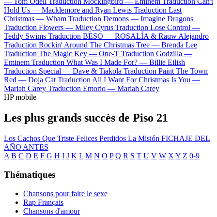
—
Tom Odell
Traduction Mockingbird —
Eminem
Traduction Can't
Hold Us —
Macklemore and Ryan Lewis
Traduction Last
Christmas —
Wham
Traduction Demons —
Imagine Dragons
Traduction Flowers —
Miley Cyrus
Traduction Lose Control —
Teddy Swims
Traduction BESO —
ROSALÍA & Rauw Alejandro
Traduction Rockin' Around The Christmas Tree —
Brenda Lee
Traduction The Magic Key —
One-T
Traduction Godzilla —
Eminem
Traduction What Was I Made For? —
Billie Eilish
Traduction Special —
Dave & Tiakola
Traduction Paint The Town
Red —
Doja Cat
Traduction All I Want For Christmas Is You —
Mariah Carey
Traduction Emorio —
Mariah Carey
HP mobile
Les plus grands succès de Piso 21
Los Cachos
Que Triste
Felices Perdidos
La Misión
FICHAJE DEL
AÑO
ANTES
A
B
C
D
E
F
G
H
I
J
K
L
M
N
O
P
Q
R
S
T
U
V
W
X
Y
Z
0-9
Thématiques
Chansons pour faire le sexe
Rap Français
Chansons d'amour