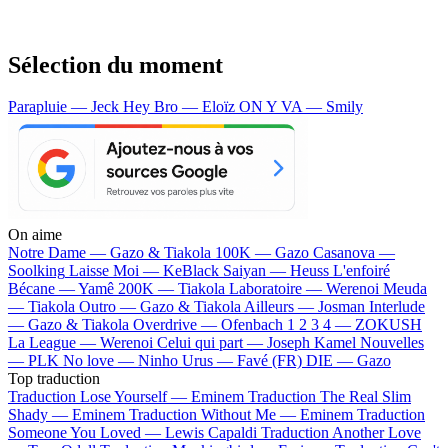
Sélection du moment
Parapluie — Jeck
Hey Bro — Eloïz
ON Y VA — Smily
On aime
Notre Dame —
Gazo & Tiakola
100K —
Gazo
Casanova —
Soolking
Laisse Moi —
KeBlack
Saiyan —
Heuss L'enfoiré
Bécane —
Yamê
200K —
Tiakola
Laboratoire —
Werenoi
Meuda
—
Tiakola
Outro —
Gazo & Tiakola
Ailleurs —
Josman
Interlude
—
Gazo & Tiakola
Overdrive —
Ofenbach
1 2 3 4 —
ZOKUSH
La League —
Werenoi
Celui qui part —
Joseph Kamel
Nouvelles
—
PLK
No love —
Ninho
Urus —
Favé (FR)
DIE —
Gazo
Top traduction
Traduction Lose Yourself —
Eminem
Traduction The Real Slim
Shady —
Eminem
Traduction Without Me —
Eminem
Traduction
Someone You Loved —
Lewis Capaldi
Traduction Another Love