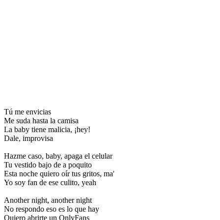
Tú me envicias
Me suda hasta la camisa
La baby tiene malicia, ¡hey!
Dale, improvisa
Hazme caso, baby, apaga el celular
Tu vestido bajo de a poquito
Esta noche quiero oír tus gritos, ma'
Yo soy fan de ese culito, yeah
Another night, another night
No respondo eso es lo que hay
Quiero abrirte un OnlyFans