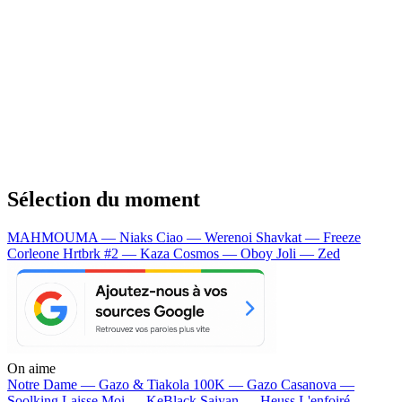
Sélection du moment
MAHMOUMA — Niaks
Ciao — Werenoi
Shavkat — Freeze
Corleone
Hrtbrk #2 — Kaza
Cosmos — Oboy
Joli — Zed
On aime
Notre Dame —
Gazo & Tiakola
100K —
Gazo
Casanova —
Soolking
Laisse Moi —
KeBlack
Saiyan —
Heuss L'enfoiré