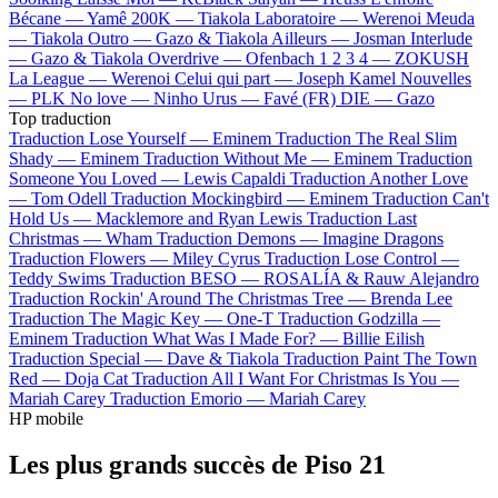
Bécane —
Yamê
200K —
Tiakola
Laboratoire —
Werenoi
Meuda
—
Tiakola
Outro —
Gazo & Tiakola
Ailleurs —
Josman
Interlude
—
Gazo & Tiakola
Overdrive —
Ofenbach
1 2 3 4 —
ZOKUSH
La League —
Werenoi
Celui qui part —
Joseph Kamel
Nouvelles
—
PLK
No love —
Ninho
Urus —
Favé (FR)
DIE —
Gazo
Top traduction
Traduction Lose Yourself —
Eminem
Traduction The Real Slim
Shady —
Eminem
Traduction Without Me —
Eminem
Traduction
Someone You Loved —
Lewis Capaldi
Traduction Another Love
—
Tom Odell
Traduction Mockingbird —
Eminem
Traduction Can't
Hold Us —
Macklemore and Ryan Lewis
Traduction Last
Christmas —
Wham
Traduction Demons —
Imagine Dragons
Traduction Flowers —
Miley Cyrus
Traduction Lose Control —
Teddy Swims
Traduction BESO —
ROSALÍA & Rauw Alejandro
Traduction Rockin' Around The Christmas Tree —
Brenda Lee
Traduction The Magic Key —
One-T
Traduction Godzilla —
Eminem
Traduction What Was I Made For? —
Billie Eilish
Traduction Special —
Dave & Tiakola
Traduction Paint The Town
Red —
Doja Cat
Traduction All I Want For Christmas Is You —
Mariah Carey
Traduction Emorio —
Mariah Carey
HP mobile
Les plus grands succès de Piso 21