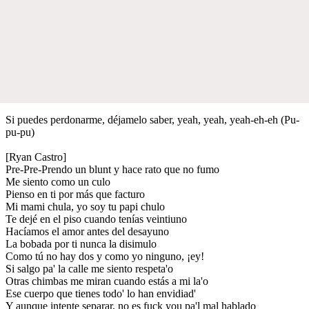
Si puedes perdonarme, déjamelo saber, yeah, yeah, yeah-eh-eh (Pu-
pu-pu)
[Ryan Castro]
Pre-Pre-Prendo un blunt y hace rato que no fumo
Me siento como un culo
Pienso en ti por más que facturo
Mi mami chula, yo soy tu papi chulo
Te dejé en el piso cuando tenías veintiuno
Hacíamos el amor antes del desayuno
La bobada por ti nunca la disimulo
Como tú no hay dos y como yo ninguno, ¡ey!
Si salgo pa' la calle me siento respeta'o
Otras chimbas me miran cuando estás a mi la'o
Ese cuerpo que tienes todo' lo han envidiad'
Y aunque intente separar, no es fuck you pa'l mal hablado