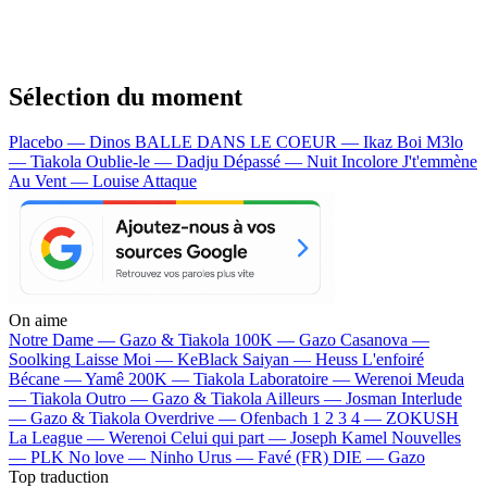
Sélection du moment
Placebo — Dinos
BALLE DANS LE COEUR — Ikaz Boi
M3lo
— Tiakola
Oublie-le — Dadju
Dépassé — Nuit Incolore
J't'emmène
Au Vent — Louise Attaque
On aime
Notre Dame —
Gazo & Tiakola
100K —
Gazo
Casanova —
Soolking
Laisse Moi —
KeBlack
Saiyan —
Heuss L'enfoiré
Bécane —
Yamê
200K —
Tiakola
Laboratoire —
Werenoi
Meuda
—
Tiakola
Outro —
Gazo & Tiakola
Ailleurs —
Josman
Interlude
—
Gazo & Tiakola
Overdrive —
Ofenbach
1 2 3 4 —
ZOKUSH
La League —
Werenoi
Celui qui part —
Joseph Kamel
Nouvelles
—
PLK
No love —
Ninho
Urus —
Favé (FR)
DIE —
Gazo
Top traduction