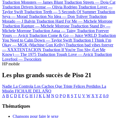
Traduction Monsters —
James Blunt
Traduction Streets —
Doja Cat
Traduction Drivers license —
Olivia Rodrigo
Traduction Lover —
Taylor Swift
Traduction Teeth —
5 Seconds Of Summer
Traduction
Seya —
Morad
Traduction No Idea —
Don Toliver
Traduction
Morado —
J Balvin
Traduction Hard For Me —
Michele Morrone
Traduction Rapture —
Michele Morrone
Traduction Stand By —
Michele Morrone
Traduction Agua —
Tainy
Traduction Forever
Yours —
Avicii
Traduction Come & Go —
Juice WRLD
Traduction
You Need to Calm Down —
Taylor Swift
Traduction I Think I’m
Okay —
MGK (Machine Gun Kelly)
Traduction bad vibes forever
—
XXXTENTACION
Traduction If You're Too Shy (Let Me
Know) —
The 1975
Traduction Tough Love —
Avicii
Traduction
Lovefool —
Twocolors
HP mobile
Les plus grands succès de Piso 21
Nadie La Controla
Los Cachos
Que Triste
Felices Perdidos
La
Misión
FICHAJE DEL AÑO
A
B
C
D
E
F
G
H
I
J
K
L
M
N
O
P
Q
R
S
T
U
V
W
X
Y
Z
0-9
Thématiques
Chansons pour faire le sexe