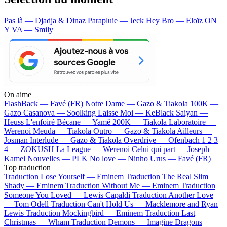
Pas là — Djadja & Dinaz
Parapluie — Jeck
Hey Bro — Eloïz
ON
Y VA — Smily
On aime
FlashBack —
Favé (FR)
Notre Dame —
Gazo & Tiakola
100K —
Gazo
Casanova —
Soolking
Laisse Moi —
KeBlack
Saiyan —
Heuss L'enfoiré
Bécane —
Yamê
200K —
Tiakola
Laboratoire —
Werenoi
Meuda —
Tiakola
Outro —
Gazo & Tiakola
Ailleurs —
Josman
Interlude —
Gazo & Tiakola
Overdrive —
Ofenbach
1 2 3
4 —
ZOKUSH
La League —
Werenoi
Celui qui part —
Joseph
Kamel
Nouvelles —
PLK
No love —
Ninho
Urus —
Favé (FR)
Top traduction
Traduction Lose Yourself —
Eminem
Traduction The Real Slim
Shady —
Eminem
Traduction Without Me —
Eminem
Traduction
Someone You Loved —
Lewis Capaldi
Traduction Another Love
—
Tom Odell
Traduction Can't Hold Us —
Macklemore and Ryan
Lewis
Traduction Mockingbird —
Eminem
Traduction Last
Christmas —
Wham
Traduction Demons —
Imagine Dragons