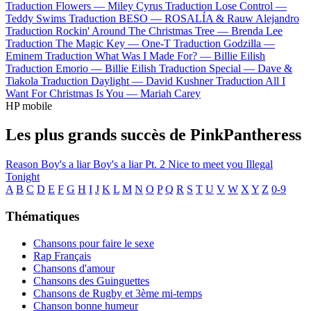
Traduction Flowers —
Miley Cyrus
Traduction Lose Control —
Teddy Swims
Traduction BESO —
ROSALÍA & Rauw Alejandro
Traduction Rockin' Around The Christmas Tree —
Brenda Lee
Traduction The Magic Key —
One-T
Traduction Godzilla —
Eminem
Traduction What Was I Made For? —
Billie Eilish
Traduction Emorio —
Billie Eilish
Traduction Special —
Dave &
Tiakola
Traduction Daylight —
David Kushner
Traduction All I
Want For Christmas Is You —
Mariah Carey
HP mobile
Les plus grands succès de PinkPantheress
Reason
Boy's a liar
Boy's a liar Pt. 2
Nice to meet you
Illegal
Tonight
A
B
C
D
E
F
G
H
I
J
K
L
M
N
O
P
Q
R
S
T
U
V
W
X
Y
Z
0-9
Thématiques
Chansons pour faire le sexe
Rap Français
Chansons d'amour
Chansons des Guinguettes
Chansons de Rugby et 3ème mi-temps
Chanson bonne humeur