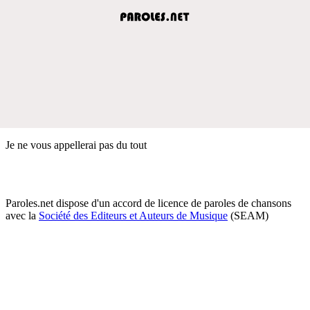
Je ne vous appellerai pas du tout
Paroles.net dispose d'un accord de licence de paroles de chansons
avec la
Société des Editeurs et Auteurs de Musique
(SEAM)