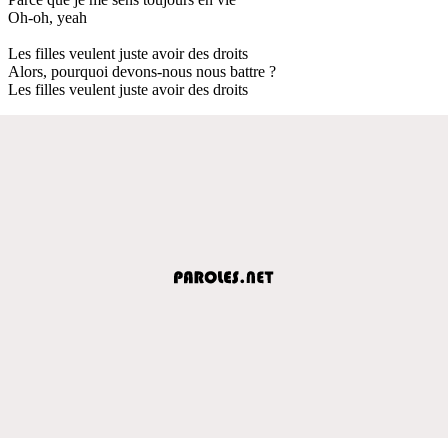
Oh-oh, yeah
Les filles veulent juste avoir des droits
Alors, pourquoi devons-nous nous battre ?
Les filles veulent juste avoir des droits