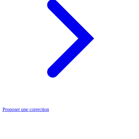
Proposer une correction