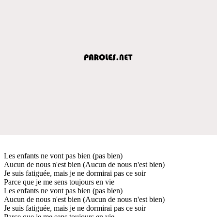
Les enfants ne vont pas bien (pas bien)
Aucun de nous n'est bien (Aucun de nous n'est bien)
Je suis fatiguée, mais je ne dormirai pas ce soir
Parce que je me sens toujours en vie
Les enfants ne vont pas bien (pas bien)
Aucun de nous n'est bien (Aucun de nous n'est bien)
Je suis fatiguée, mais je ne dormirai pas ce soir
Parce que je me sens toujours en vie