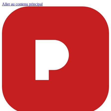
Aller au contenu principal