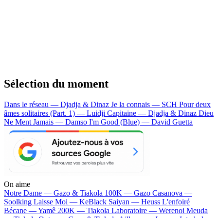
Sélection du moment
Dans le réseau — Djadja & Dinaz
Je la connais — SCH
Pour deux
âmes solitaires (Part. 1) — Luidji
Capitaine — Djadja & Dinaz
Dieu
Ne Ment Jamais — Damso
I'm Good (Blue) — David Guetta
On aime
Notre Dame —
Gazo & Tiakola
100K —
Gazo
Casanova —
Soolking
Laisse Moi —
KeBlack
Saiyan —
Heuss L'enfoiré
Bécane —
Yamê
200K —
Tiakola
Laboratoire —
Werenoi
Meuda