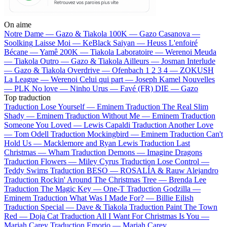
On aime
Notre Dame —
Gazo & Tiakola
100K —
Gazo
Casanova —
Soolking
Laisse Moi —
KeBlack
Saiyan —
Heuss L'enfoiré
Bécane —
Yamê
200K —
Tiakola
Laboratoire —
Werenoi
Meuda
—
Tiakola
Outro —
Gazo & Tiakola
Ailleurs —
Josman
Interlude
—
Gazo & Tiakola
Overdrive —
Ofenbach
1 2 3 4 —
ZOKUSH
La League —
Werenoi
Celui qui part —
Joseph Kamel
Nouvelles
—
PLK
No love —
Ninho
Urus —
Favé (FR)
DIE —
Gazo
Top traduction
Traduction Lose Yourself —
Eminem
Traduction The Real Slim
Shady —
Eminem
Traduction Without Me —
Eminem
Traduction
Someone You Loved —
Lewis Capaldi
Traduction Another Love
—
Tom Odell
Traduction Mockingbird —
Eminem
Traduction Can't
Hold Us —
Macklemore and Ryan Lewis
Traduction Last
Christmas —
Wham
Traduction Demons —
Imagine Dragons
Traduction Flowers —
Miley Cyrus
Traduction Lose Control —
Teddy Swims
Traduction BESO —
ROSALÍA & Rauw Alejandro
Traduction Rockin' Around The Christmas Tree —
Brenda Lee
Traduction The Magic Key —
One-T
Traduction Godzilla —
Eminem
Traduction What Was I Made For? —
Billie Eilish
Traduction Special —
Dave & Tiakola
Traduction Paint The Town
Red —
Doja Cat
Traduction All I Want For Christmas Is You —
Mariah Carey
Traduction Emorio —
Mariah Carey