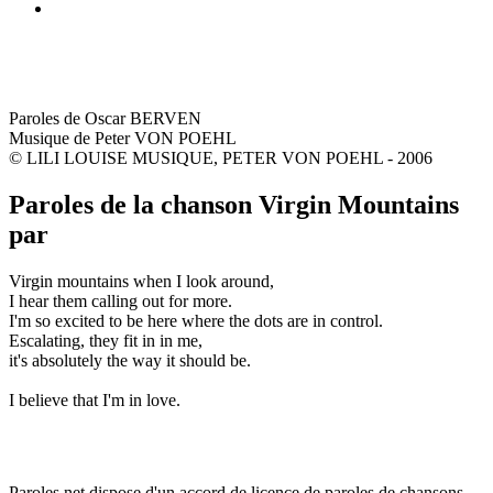
Paroles de Oscar BERVEN
Musique de Peter VON POEHL
© LILI LOUISE MUSIQUE, PETER VON POEHL - 2006
Paroles de la chanson Virgin Mountains
par
Virgin mountains when I look around,
I hear them calling out for more.
I'm so excited to be here where the dots are in control.
Escalating, they fit in in me,
it's absolutely the way it should be.
I believe that I'm in love.
Paroles.net dispose d'un accord de licence de paroles de chansons