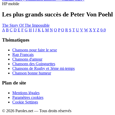
HP mobile
Les plus grands succès de Peter Von Poehl
The Story Of The Impossible
A
B
C
D
E
F
G
H
I
J
K
L
M
N
O
P
Q
R
S
T
U
V
W
X
Y
Z
0-9
Thématiques
Chansons pour faire le sexe
Rap Français
Chansons d'amour
Chansons des Guinguettes
Chansons de Rugby et 3ème mi-temps
Chanson bonne humeur
Plan de site
Mentions légales
Paramètres cookies
Cookie Settings
© 2026 Paroles.net — Tous droits réservés