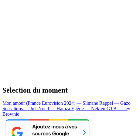
Sélection du moment
Mon amour (France Eurovision 2024) — Slimane
Rappel — Gazo
Sensations — JuL
Nocif — Hamza
Egérie — Nekfeu
GTB — Jey
Brownie