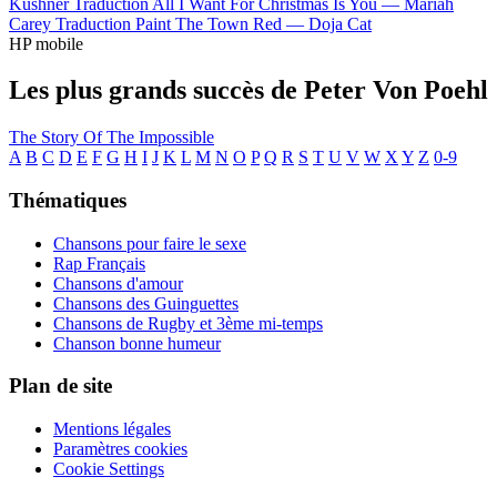
Kushner
Traduction All I Want For Christmas Is You —
Mariah
Carey
Traduction Paint The Town Red —
Doja Cat
HP mobile
Les plus grands succès de Peter Von Poehl
The Story Of The Impossible
A
B
C
D
E
F
G
H
I
J
K
L
M
N
O
P
Q
R
S
T
U
V
W
X
Y
Z
0-9
Thématiques
Chansons pour faire le sexe
Rap Français
Chansons d'amour
Chansons des Guinguettes
Chansons de Rugby et 3ème mi-temps
Chanson bonne humeur
Plan de site
Mentions légales
Paramètres cookies
Cookie Settings