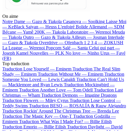
On aime
Notre Dame —
Gazo & Tiakola
Casanova —
Soolking
Laisse Moi
—
KeBlack
Saiyan —
Heuss L'enfoiré
Bolide Allemand —
SDM
Bécane —
Yamê
200K —
Tiakola
Laboratoire —
Werenoi
Meuda
—
Tiakola
Outro —
Gazo & Tiakola
Ailleurs —
Josman
Interlude
—
Gazo & Tiakola
Overdrive —
Ofenbach
1 2 3 4 —
ZOKUSH
La League —
Werenoi
Popcorn Salé —
Santa
Celui qui part —
Joseph Kamel
Nouvelles —
PLK
No love —
Ninho
Urus —
Favé
(FR)
Top traduction
Traduction Lose Yourself —
Eminem
Traduction The Real Slim
Shady —
Eminem
Traduction Without Me —
Eminem
Traduction
Someone You Loved —
Lewis Capaldi
Traduction Can't Hold Us
—
Macklemore and Ryan Lewis
Traduction Mockingbird —
Eminem
Traduction Another Love —
Tom Odell
Traduction Last
Christmas —
Wham
Traduction Demons —
Imagine Dragons
Traduction Flowers —
Miley Cyrus
Traduction Lose Control —
Teddy Swims
Traduction BESO —
ROSALÍA & Rauw Alejandro
Traduction Rockin' Around The Christmas Tree —
Brenda Lee
Traduction The Magic Key —
One-T
Traduction Godzilla —
Eminem
Traduction What Was I Made For? —
Billie Eilish
Traduction Emorio —
Billie Eilish
Traduction Daylight —
David