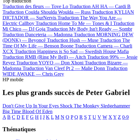
Top traduction
Traduction des fleurs —
Tove Lo
Traduction AH HA —
Cardi B
Traduction Coulda Shoulda Woulda —
Russ
Traduction KYLIAN
DICTADOR —
SurNervis
Traduction The Way You Are —
Electric Callboy
Traduction Home To Me —
Tones & I
Traduction
Mi Chico —
DJ Goja
Traduction My Body Isn't Ready —
Sombr
Traduction Danceteria —
Madonna
Traduction MORNING DEW
(DONK) —
Beyoncé
Traduction Hush —
Muse
Traduction The
Time Of My Life —
Benson Boone
Traduction Camera —
Charli
XCX
Traduction Happiness is So Sad —
Swedish House Mafia
Traduction RMB (Ring My Bell) —
Aitch
Traduction 99% —
Jessie
Reyez
Traduction YOYO —
Don Xhoni
Traduction Bizarre —
Madonna
Traduction Van Cleef Pt 2 —
Malie Donn
Traduction
WIDE AWAKE —
Chris Grey
HP mobile
Les plus grands succès de Peter Gabriel
Don't Give Up
In Your Eyes
Shock The Monkey
Sledgehammer
Big Time
Blood Of Eden
A
B
C
D
E
F
G
H
I
J
K
L
M
N
O
P
Q
R
S
T
U
V
W
X
Y
Z
0-9
Thématiques