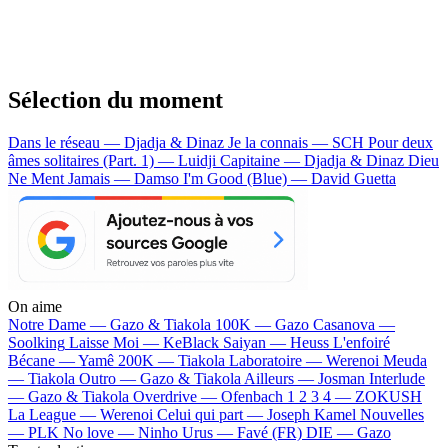
Sélection du moment
Dans le réseau — Djadja & Dinaz
Je la connais — SCH
Pour deux
âmes solitaires (Part. 1) — Luidji
Capitaine — Djadja & Dinaz
Dieu
Ne Ment Jamais — Damso
I'm Good (Blue) — David Guetta
On aime
Notre Dame —
Gazo & Tiakola
100K —
Gazo
Casanova —
Soolking
Laisse Moi —
KeBlack
Saiyan —
Heuss L'enfoiré
Bécane —
Yamê
200K —
Tiakola
Laboratoire —
Werenoi
Meuda
—
Tiakola
Outro —
Gazo & Tiakola
Ailleurs —
Josman
Interlude
—
Gazo & Tiakola
Overdrive —
Ofenbach
1 2 3 4 —
ZOKUSH
La League —
Werenoi
Celui qui part —
Joseph Kamel
Nouvelles
—
PLK
No love —
Ninho
Urus —
Favé (FR)
DIE —
Gazo