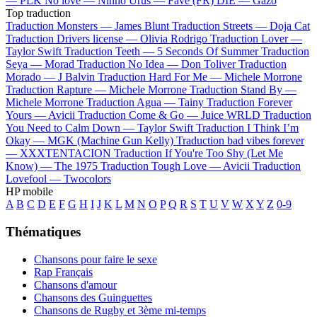
—
PLK
No love —
Ninho
Urus —
Favé (FR)
DIE —
Gazo
Top traduction
Traduction Monsters —
James Blunt
Traduction Streets —
Doja Cat
Traduction Drivers license —
Olivia Rodrigo
Traduction Lover —
Taylor Swift
Traduction Teeth —
5 Seconds Of Summer
Traduction
Seya —
Morad
Traduction No Idea —
Don Toliver
Traduction
Morado —
J Balvin
Traduction Hard For Me —
Michele Morrone
Traduction Rapture —
Michele Morrone
Traduction Stand By —
Michele Morrone
Traduction Agua —
Tainy
Traduction Forever
Yours —
Avicii
Traduction Come & Go —
Juice WRLD
Traduction
You Need to Calm Down —
Taylor Swift
Traduction I Think I’m
Okay —
MGK (Machine Gun Kelly)
Traduction bad vibes forever
—
XXXTENTACION
Traduction If You're Too Shy (Let Me
Know) —
The 1975
Traduction Tough Love —
Avicii
Traduction
Lovefool —
Twocolors
HP mobile
A
B
C
D
E
F
G
H
I
J
K
L
M
N
O
P
Q
R
S
T
U
V
W
X
Y
Z
0-9
Thématiques
Chansons pour faire le sexe
Rap Français
Chansons d'amour
Chansons des Guinguettes
Chansons de Rugby et 3ème mi-temps