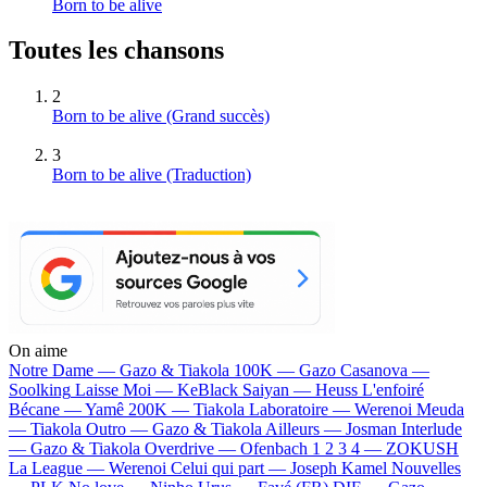
Born to be alive
Toutes les chansons
2
Born to be alive
(Grand succès)
3
Born to be alive (Traduction)
On aime
Notre Dame —
Gazo & Tiakola
100K —
Gazo
Casanova —
Soolking
Laisse Moi —
KeBlack
Saiyan —
Heuss L'enfoiré
Bécane —
Yamê
200K —
Tiakola
Laboratoire —
Werenoi
Meuda
—
Tiakola
Outro —
Gazo & Tiakola
Ailleurs —
Josman
Interlude
—
Gazo & Tiakola
Overdrive —
Ofenbach
1 2 3 4 —
ZOKUSH
La League —
Werenoi
Celui qui part —
Joseph Kamel
Nouvelles