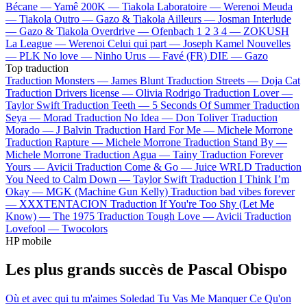
Bécane —
Yamê
200K —
Tiakola
Laboratoire —
Werenoi
Meuda
—
Tiakola
Outro —
Gazo & Tiakola
Ailleurs —
Josman
Interlude
—
Gazo & Tiakola
Overdrive —
Ofenbach
1 2 3 4 —
ZOKUSH
La League —
Werenoi
Celui qui part —
Joseph Kamel
Nouvelles
—
PLK
No love —
Ninho
Urus —
Favé (FR)
DIE —
Gazo
Top traduction
Traduction Monsters —
James Blunt
Traduction Streets —
Doja Cat
Traduction Drivers license —
Olivia Rodrigo
Traduction Lover —
Taylor Swift
Traduction Teeth —
5 Seconds Of Summer
Traduction
Seya —
Morad
Traduction No Idea —
Don Toliver
Traduction
Morado —
J Balvin
Traduction Hard For Me —
Michele Morrone
Traduction Rapture —
Michele Morrone
Traduction Stand By —
Michele Morrone
Traduction Agua —
Tainy
Traduction Forever
Yours —
Avicii
Traduction Come & Go —
Juice WRLD
Traduction
You Need to Calm Down —
Taylor Swift
Traduction I Think I’m
Okay —
MGK (Machine Gun Kelly)
Traduction bad vibes forever
—
XXXTENTACION
Traduction If You're Too Shy (Let Me
Know) —
The 1975
Traduction Tough Love —
Avicii
Traduction
Lovefool —
Twocolors
HP mobile
Les plus grands succès de Pascal Obispo
Où et avec qui tu m'aimes
Soledad
Tu Vas Me Manquer
Ce Qu'on