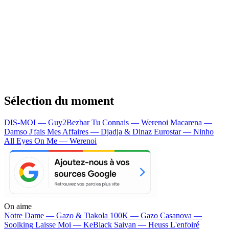
Sélection du moment
DIS-MOI — Guy2Bezbar
Tu Connais — Werenoi
Macarena —
Damso
J'fais Mes Affaires — Djadja & Dinaz
Eurostar — Ninho
All Eyes On Me — Werenoi
On aime
Notre Dame —
Gazo & Tiakola
100K —
Gazo
Casanova —
Soolking
Laisse Moi —
KeBlack
Saiyan —
Heuss L'enfoiré