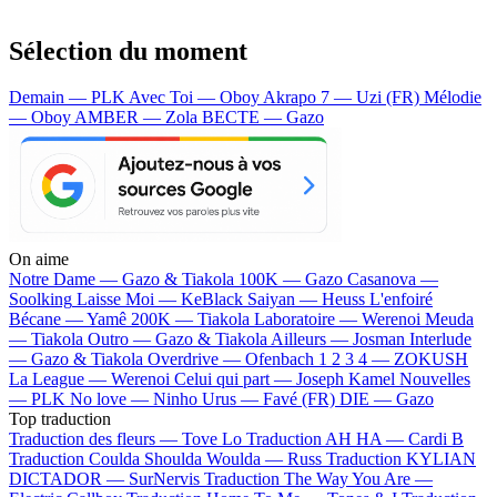
Sélection du moment
Demain — PLK
Avec Toi — Oboy
Akrapo 7 — Uzi (FR)
Mélodie
— Oboy
AMBER — Zola
BECTE — Gazo
On aime
Notre Dame —
Gazo & Tiakola
100K —
Gazo
Casanova —
Soolking
Laisse Moi —
KeBlack
Saiyan —
Heuss L'enfoiré
Bécane —
Yamê
200K —
Tiakola
Laboratoire —
Werenoi
Meuda
—
Tiakola
Outro —
Gazo & Tiakola
Ailleurs —
Josman
Interlude
—
Gazo & Tiakola
Overdrive —
Ofenbach
1 2 3 4 —
ZOKUSH
La League —
Werenoi
Celui qui part —
Joseph Kamel
Nouvelles
—
PLK
No love —
Ninho
Urus —
Favé (FR)
DIE —
Gazo
Top traduction
Traduction des fleurs —
Tove Lo
Traduction AH HA —
Cardi B
Traduction Coulda Shoulda Woulda —
Russ
Traduction KYLIAN
DICTADOR —
SurNervis
Traduction The Way You Are —