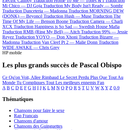
Electric Callboy
Traduction Home To Me —
Tones & I
Traduction
Mi Chico —
DJ Goja
Traduction My Body Isn't Ready —
Sombr
Traduction Danceteria —
Madonna
Traduction MORNING DEW
(DONK) —
Beyoncé
Traduction Hush —
Muse
Traduction The
Time Of My Life —
Benson Boone
Traduction Camera —
Charli
XCX
Traduction Happiness is So Sad —
Swedish House Mafia
Traduction RMB (Ring My Bell) —
Aitch
Traduction 99% —
Jessie
Reyez
Traduction YOYO —
Don Xhoni
Traduction Bizarre —
Madonna
Traduction Van Cleef Pt 2 —
Malie Donn
Traduction
WIDE AWAKE —
Chris Grey
HP mobile
Les plus grands succès de Pascal Obispo
Ce Qu'on Voit, Allee Rimbaud
Le Secret Perdu
Plus Que Tout Au
Monde
Tu Compliques Tout
Les meilleurs ennemis
Fan
A
B
C
D
E
F
G
H
I
J
K
L
M
N
O
P
Q
R
S
T
U
V
W
X
Y
Z
0-9
Thématiques
Chansons pour faire le sexe
Rap Français
Chansons d'amour
Chansons des Guinguettes