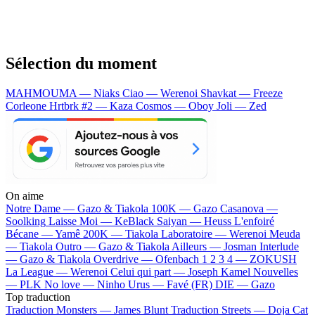
Sélection du moment
MAHMOUMA — Niaks
Ciao — Werenoi
Shavkat — Freeze
Corleone
Hrtbrk #2 — Kaza
Cosmos — Oboy
Joli — Zed
On aime
Notre Dame —
Gazo & Tiakola
100K —
Gazo
Casanova —
Soolking
Laisse Moi —
KeBlack
Saiyan —
Heuss L'enfoiré
Bécane —
Yamê
200K —
Tiakola
Laboratoire —
Werenoi
Meuda
—
Tiakola
Outro —
Gazo & Tiakola
Ailleurs —
Josman
Interlude
—
Gazo & Tiakola
Overdrive —
Ofenbach
1 2 3 4 —
ZOKUSH
La League —
Werenoi
Celui qui part —
Joseph Kamel
Nouvelles
—
PLK
No love —
Ninho
Urus —
Favé (FR)
DIE —
Gazo
Top traduction
Traduction Monsters —
James Blunt
Traduction Streets —
Doja Cat