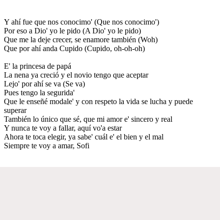
Y ahí fue que nos conocimo' (Que nos conocimo')
Por eso a Dio' yo le pido (A Dio' yo le pido)
Que me la deje crecer, se enamore también (Woh)
Que por ahí anda Cupido (Cupido, oh-oh-oh)
E' la princesa de papá
La nena ya creció y el novio tengo que aceptar
Lejo' por ahí se va (Se va)
Pues tengo la segurida'
Que le enseñé modale' y con respeto la vida se lucha y puede
superar
También lo único que sé, que mi amor e' sincero y real
Y nunca te voy a fallar, aquí vo'a estar
Ahora te toca elegir, ya sabe' cuál e' el bien y el mal
Siempre te voy a amar, Sofi