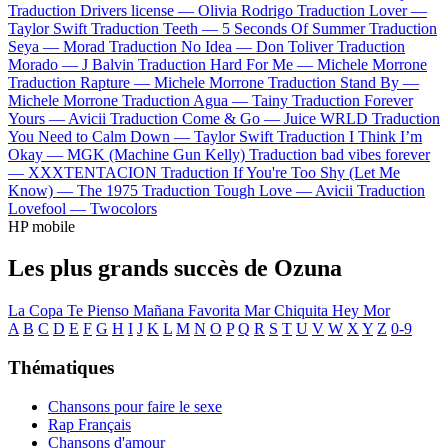
Traduction Drivers license —
Olivia Rodrigo
Traduction Lover —
Taylor Swift
Traduction Teeth —
5 Seconds Of Summer
Traduction
Seya —
Morad
Traduction No Idea —
Don Toliver
Traduction
Morado —
J Balvin
Traduction Hard For Me —
Michele Morrone
Traduction Rapture —
Michele Morrone
Traduction Stand By —
Michele Morrone
Traduction Agua —
Tainy
Traduction Forever
Yours —
Avicii
Traduction Come & Go —
Juice WRLD
Traduction
You Need to Calm Down —
Taylor Swift
Traduction I Think I’m
Okay —
MGK (Machine Gun Kelly)
Traduction bad vibes forever
—
XXXTENTACION
Traduction If You're Too Shy (Let Me
Know) —
The 1975
Traduction Tough Love —
Avicii
Traduction
Lovefool —
Twocolors
HP mobile
Les plus grands succès de Ozuna
La Copa
Te Pienso
Mañana
Favorita
Mar Chiquita
Hey Mor
A
B
C
D
E
F
G
H
I
J
K
L
M
N
O
P
Q
R
S
T
U
V
W
X
Y
Z
0-9
Thématiques
Chansons pour faire le sexe
Rap Français
Chansons d'amour