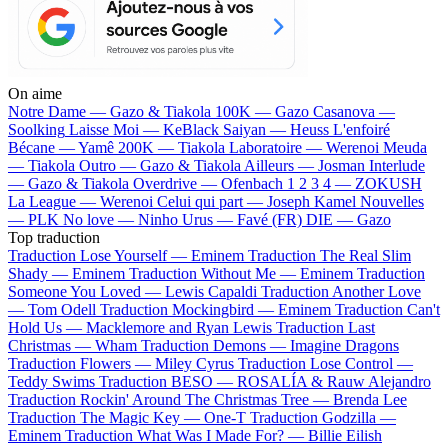
On aime
Notre Dame —
Gazo & Tiakola
100K —
Gazo
Casanova —
Soolking
Laisse Moi —
KeBlack
Saiyan —
Heuss L'enfoiré
Bécane —
Yamê
200K —
Tiakola
Laboratoire —
Werenoi
Meuda
—
Tiakola
Outro —
Gazo & Tiakola
Ailleurs —
Josman
Interlude
—
Gazo & Tiakola
Overdrive —
Ofenbach
1 2 3 4 —
ZOKUSH
La League —
Werenoi
Celui qui part —
Joseph Kamel
Nouvelles
—
PLK
No love —
Ninho
Urus —
Favé (FR)
DIE —
Gazo
Top traduction
Traduction Lose Yourself —
Eminem
Traduction The Real Slim
Shady —
Eminem
Traduction Without Me —
Eminem
Traduction
Someone You Loved —
Lewis Capaldi
Traduction Another Love
—
Tom Odell
Traduction Mockingbird —
Eminem
Traduction Can't
Hold Us —
Macklemore and Ryan Lewis
Traduction Last
Christmas —
Wham
Traduction Demons —
Imagine Dragons
Traduction Flowers —
Miley Cyrus
Traduction Lose Control —
Teddy Swims
Traduction BESO —
ROSALÍA & Rauw Alejandro
Traduction Rockin' Around The Christmas Tree —
Brenda Lee
Traduction The Magic Key —
One-T
Traduction Godzilla —
Eminem
Traduction What Was I Made For? —
Billie Eilish