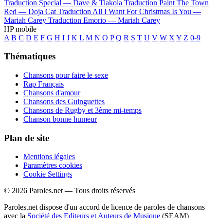
Traduction Special —
Dave & Tiakola
Traduction Paint The Town
Red —
Doja Cat
Traduction All I Want For Christmas Is You —
Mariah Carey
Traduction Emorio —
Mariah Carey
HP mobile
A
B
C
D
E
F
G
H
I
J
K
L
M
N
O
P
Q
R
S
T
U
V
W
X
Y
Z
0-9
Thématiques
Chansons pour faire le sexe
Rap Français
Chansons d'amour
Chansons des Guinguettes
Chansons de Rugby et 3ème mi-temps
Chanson bonne humeur
Plan de site
Mentions légales
Paramètres cookies
Cookie Settings
© 2026 Paroles.net — Tous droits réservés
Paroles.net dispose d'un accord de licence de paroles de chansons
avec la
Société des Editeurs et Auteurs de Musique
(SEAM)