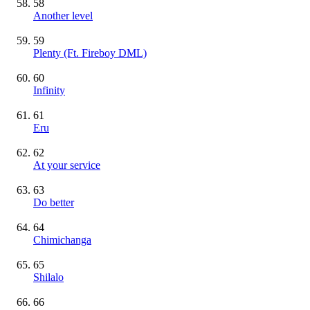
58
Another level
59
Plenty (Ft. Fireboy DML)
60
Infinity
61
Eru
62
At your service
63
Do better
64
Chimichanga
65
Shilalo
66