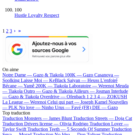
100
Hustle Loyalty Respect
1
2
3
On aime
Notre Dame —
Gazo & Tiakola
100K —
Gazo
Casanova —
Soolking
Laisse Moi —
KeBlack
Saiyan —
Heuss L'enfoiré
Bécane —
Yamê
200K —
Tiakola
Laboratoire —
Werenoi
Meuda
—
Tiakola
Outro —
Gazo & Tiakola
Ailleurs —
Josman
Interlude
—
Gazo & Tiakola
Overdrive —
Ofenbach
1 2 3 4 —
ZOKUSH
La League —
Werenoi
Celui qui part —
Joseph Kamel
Nouvelles
—
PLK
No love —
Ninho
Urus —
Favé (FR)
DIE —
Gazo
Top traduction
Traduction Monsters —
James Blunt
Traduction Streets —
Doja Cat
Traduction Drivers license —
Olivia Rodrigo
Traduction Lover —
Taylor Swift
Traduction Teeth —
5 Seconds Of Summer
Traduction
Seya —
Morad
Traduction No Idea —
Don Toliver
Traduction