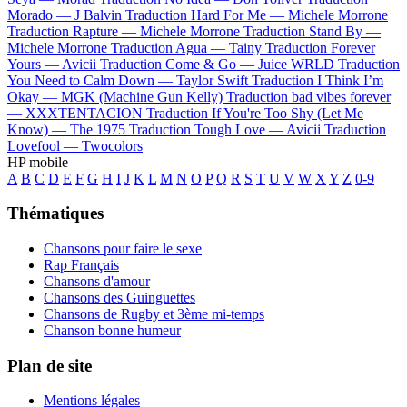
Morado —
J Balvin
Traduction Hard For Me —
Michele Morrone
Traduction Rapture —
Michele Morrone
Traduction Stand By —
Michele Morrone
Traduction Agua —
Tainy
Traduction Forever
Yours —
Avicii
Traduction Come & Go —
Juice WRLD
Traduction
You Need to Calm Down —
Taylor Swift
Traduction I Think I’m
Okay —
MGK (Machine Gun Kelly)
Traduction bad vibes forever
—
XXXTENTACION
Traduction If You're Too Shy (Let Me
Know) —
The 1975
Traduction Tough Love —
Avicii
Traduction
Lovefool —
Twocolors
HP mobile
A
B
C
D
E
F
G
H
I
J
K
L
M
N
O
P
Q
R
S
T
U
V
W
X
Y
Z
0-9
Thématiques
Chansons pour faire le sexe
Rap Français
Chansons d'amour
Chansons des Guinguettes
Chansons de Rugby et 3ème mi-temps
Chanson bonne humeur
Plan de site
Mentions légales