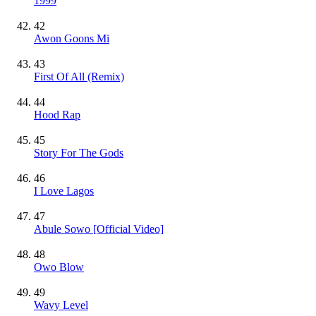
1999
42
Awon Goons Mi
43
First Of All (Remix)
44
Hood Rap
45
Story For The Gods
46
I Love Lagos
47
Abule Sowo [Official Video]
48
Owo Blow
49
Wavy Level