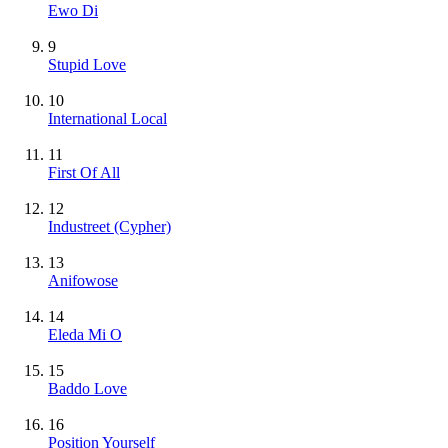
Ewo Di
9
Stupid Love
10
International Local
11
First Of All
12
Industreet (Cypher)
13
Anifowose
14
Eleda Mi O
15
Baddo Love
16
Position Yourself