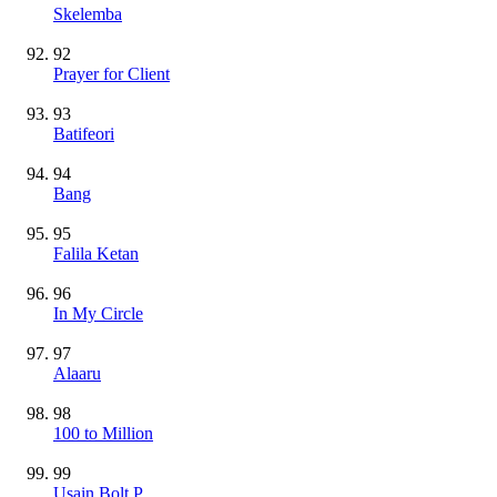
Skelemba
92
Prayer for Client
93
Batifeori
94
Bang
95
Falila Ketan
96
In My Circle
97
Alaaru
98
100 to Million
99
Usain Bolt P