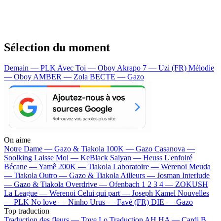
Sélection du moment
Demain — PLK
Avec Toi — Oboy
Akrapo 7 — Uzi (FR)
Mélodie
— Oboy
AMBER — Zola
BECTE — Gazo
On aime
Notre Dame —
Gazo & Tiakola
100K —
Gazo
Casanova —
Soolking
Laisse Moi —
KeBlack
Saiyan —
Heuss L'enfoiré
Bécane —
Yamê
200K —
Tiakola
Laboratoire —
Werenoi
Meuda
—
Tiakola
Outro —
Gazo & Tiakola
Ailleurs —
Josman
Interlude
—
Gazo & Tiakola
Overdrive —
Ofenbach
1 2 3 4 —
ZOKUSH
La League —
Werenoi
Celui qui part —
Joseph Kamel
Nouvelles
—
PLK
No love —
Ninho
Urus —
Favé (FR)
DIE —
Gazo
Top traduction
Traduction des fleurs —
Tove Lo
Traduction AH HA —
Cardi B