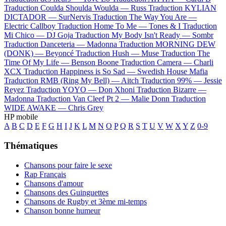
Traduction Coulda Shoulda Woulda —
Russ
Traduction KYLIAN
DICTADOR —
SurNervis
Traduction The Way You Are —
Electric Callboy
Traduction Home To Me —
Tones & I
Traduction
Mi Chico —
DJ Goja
Traduction My Body Isn't Ready —
Sombr
Traduction Danceteria —
Madonna
Traduction MORNING DEW
(DONK) —
Beyoncé
Traduction Hush —
Muse
Traduction The
Time Of My Life —
Benson Boone
Traduction Camera —
Charli
XCX
Traduction Happiness is So Sad —
Swedish House Mafia
Traduction RMB (Ring My Bell) —
Aitch
Traduction 99% —
Jessie
Reyez
Traduction YOYO —
Don Xhoni
Traduction Bizarre —
Madonna
Traduction Van Cleef Pt 2 —
Malie Donn
Traduction
WIDE AWAKE —
Chris Grey
HP mobile
A
B
C
D
E
F
G
H
I
J
K
L
M
N
O
P
Q
R
S
T
U
V
W
X
Y
Z
0-9
Thématiques
Chansons pour faire le sexe
Rap Français
Chansons d'amour
Chansons des Guinguettes
Chansons de Rugby et 3ème mi-temps
Chanson bonne humeur