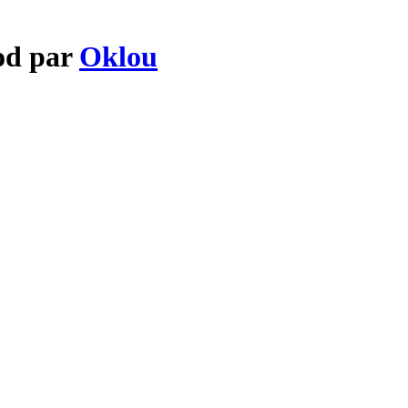
ood par
Oklou