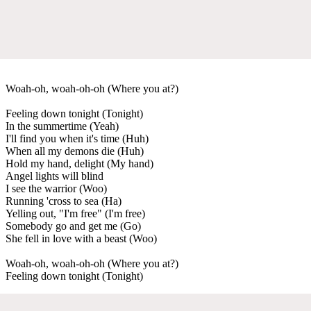
Woah-oh, woah-oh-oh (Where you at?)
Feeling down tonight (Tonight)
In the summertime (Yeah)
I'll find you when it's time (Huh)
When all my demons die (Huh)
Hold my hand, delight (My hand)
Angel lights will blind
I see the warrior (Woo)
Running 'cross to sea (Ha)
Yelling out, "I'm free" (I'm free)
Somebody go and get me (Go)
She fell in love with a beast (Woo)
Woah-oh, woah-oh-oh (Where you at?)
Feeling down tonight (Tonight)