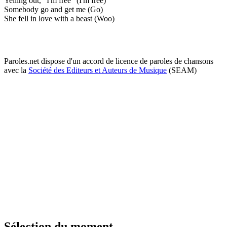
Yelling out, "I'm free" (I'm free)
Somebody go and get me (Go)
Shе fell in love with a beast (Woo)
Paroles.net dispose d'un accord de licence de paroles de chansons
avec la
Société des Editeurs et Auteurs de Musique
(SEAM)
Sélection du moment