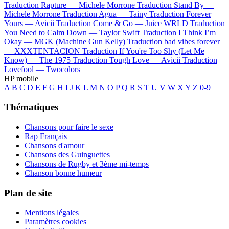
Traduction Rapture —
Michele Morrone
Traduction Stand By —
Michele Morrone
Traduction Agua —
Tainy
Traduction Forever
Yours —
Avicii
Traduction Come & Go —
Juice WRLD
Traduction
You Need to Calm Down —
Taylor Swift
Traduction I Think I’m
Okay —
MGK (Machine Gun Kelly)
Traduction bad vibes forever
—
XXXTENTACION
Traduction If You're Too Shy (Let Me
Know) —
The 1975
Traduction Tough Love —
Avicii
Traduction
Lovefool —
Twocolors
HP mobile
A
B
C
D
E
F
G
H
I
J
K
L
M
N
O
P
Q
R
S
T
U
V
W
X
Y
Z
0-9
Thématiques
Chansons pour faire le sexe
Rap Français
Chansons d'amour
Chansons des Guinguettes
Chansons de Rugby et 3ème mi-temps
Chanson bonne humeur
Plan de site
Mentions légales
Paramètres cookies