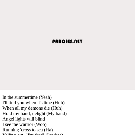
In the summertime (Yeah)
I'll find you when it's time (Huh)
When all my demons die (Huh)
Hold my hand, delight (My hand)
Angel lights will blind
I see the warrior (Woo)
Running 'cross to sea (Ha)