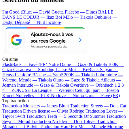
I'm Good (Blue) — David Guetta
Placebo — Dinos
BALLE
DANS LE COEUR — Ikaz Boi
M3lo — Tiakola
Oublie-le —
Dadju
Dépassé — Nuit Incolore
On aime
FlashBack —
Favé (FR)
Notre Dame —
Gazo & Tiakola
100K —
Gazo
Casanova —
Soolking
Laisse Moi —
KeBlack
Saiyan —
Heuss L'enfoiré
Bécane —
Yamê
200K —
Tiakola
Laboratoire —
Werenoi
Meuda —
Tiakola
Outro —
Gazo & Tiakola
Ailleurs —
Josman
Interlude —
Gazo & Tiakola
Overdrive —
Ofenbach
1 2 3
4 —
ZOKUSH
La League —
Werenoi
Celui qui part —
Joseph
Kamel
Nouvelles —
PLK
No love —
Ninho
Urus —
Favé (FR)
Top traduction
Traduction Monsters —
James Blunt
Traduction Streets —
Doja Cat
Traduction Drivers license —
Olivia Rodrigo
Traduction Lover —
Taylor Swift
Traduction Teeth —
5 Seconds Of Summer
Traduction
Seya —
Morad
Traduction No Idea —
Don Toliver
Traduction
Morado —
J Balvin
Traduction Hard For Me —
Michele Morrone