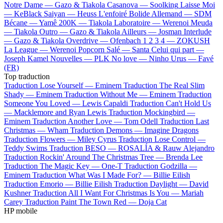
Notre Dame —
Gazo & Tiakola
Casanova —
Soolking
Laisse Moi
—
KeBlack
Saiyan —
Heuss L'enfoiré
Bolide Allemand —
SDM
Bécane —
Yamê
200K —
Tiakola
Laboratoire —
Werenoi
Meuda
—
Tiakola
Outro —
Gazo & Tiakola
Ailleurs —
Josman
Interlude
—
Gazo & Tiakola
Overdrive —
Ofenbach
1 2 3 4 —
ZOKUSH
La League —
Werenoi
Popcorn Salé —
Santa
Celui qui part —
Joseph Kamel
Nouvelles —
PLK
No love —
Ninho
Urus —
Favé
(FR)
Top traduction
Traduction Lose Yourself —
Eminem
Traduction The Real Slim
Shady —
Eminem
Traduction Without Me —
Eminem
Traduction
Someone You Loved —
Lewis Capaldi
Traduction Can't Hold Us
—
Macklemore and Ryan Lewis
Traduction Mockingbird —
Eminem
Traduction Another Love —
Tom Odell
Traduction Last
Christmas —
Wham
Traduction Demons —
Imagine Dragons
Traduction Flowers —
Miley Cyrus
Traduction Lose Control —
Teddy Swims
Traduction BESO —
ROSALÍA & Rauw Alejandro
Traduction Rockin' Around The Christmas Tree —
Brenda Lee
Traduction The Magic Key —
One-T
Traduction Godzilla —
Eminem
Traduction What Was I Made For? —
Billie Eilish
Traduction Emorio —
Billie Eilish
Traduction Daylight —
David
Kushner
Traduction All I Want For Christmas Is You —
Mariah
Carey
Traduction Paint The Town Red —
Doja Cat
HP mobile