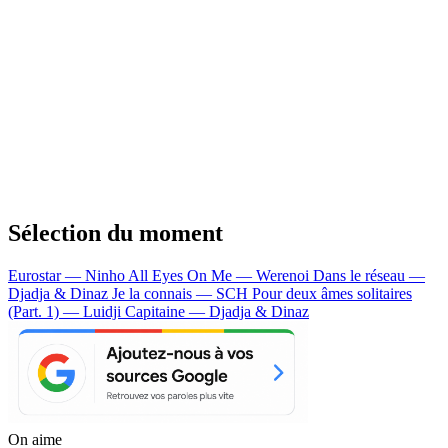
Sélection du moment
Eurostar — Ninho
All Eyes On Me — Werenoi
Dans le réseau —
Djadja & Dinaz
Je la connais — SCH
Pour deux âmes solitaires
(Part. 1) — Luidji
Capitaine — Djadja & Dinaz
On aime