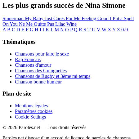
Les plus grands succès de Nina Simone
Sinnerman
My Baby Just Cares For Me
Feeling Good
I Put a Spell
On You
Ne Me Quitte Pas
Lilac Wine
A
B
C
D
E
F
G
H
I
J
K
L
M
N
O
P
Q
R
S
T
U
V
W
X
Y
Z
0-9
Thématiques
Chansons pour faire le sexe
Rap Français
Chansons d'amour
Chansons des Guinguettes
Chansons de Rugby et 3ème mi-temps
Chanson bonne humeur
Plan de site
Mentions légales
Paramètres cookies
Cookie Settings
© 2026 Paroles.net — Tous droits réservés
Paroles.net dispose d'un accord de licence de paroles de chansons