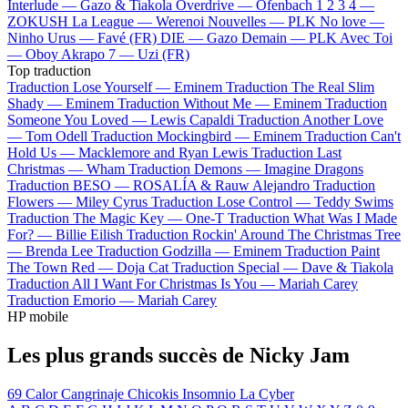
Interlude —
Gazo & Tiakola
Overdrive —
Ofenbach
1 2 3 4 —
ZOKUSH
La League —
Werenoi
Nouvelles —
PLK
No love —
Ninho
Urus —
Favé (FR)
DIE —
Gazo
Demain —
PLK
Avec Toi
—
Oboy
Akrapo 7 —
Uzi (FR)
Top traduction
Traduction Lose Yourself —
Eminem
Traduction The Real Slim
Shady —
Eminem
Traduction Without Me —
Eminem
Traduction
Someone You Loved —
Lewis Capaldi
Traduction Another Love
—
Tom Odell
Traduction Mockingbird —
Eminem
Traduction Can't
Hold Us —
Macklemore and Ryan Lewis
Traduction Last
Christmas —
Wham
Traduction Demons —
Imagine Dragons
Traduction BESO —
ROSALÍA & Rauw Alejandro
Traduction
Flowers —
Miley Cyrus
Traduction Lose Control —
Teddy Swims
Traduction The Magic Key —
One-T
Traduction What Was I Made
For? —
Billie Eilish
Traduction Rockin' Around The Christmas Tree
—
Brenda Lee
Traduction Godzilla —
Eminem
Traduction Paint
The Town Red —
Doja Cat
Traduction Special —
Dave & Tiakola
Traduction All I Want For Christmas Is You —
Mariah Carey
Traduction Emorio —
Mariah Carey
HP mobile
Les plus grands succès de Nicky Jam
69
Calor
Cangrinaje
Chicokis
Insomnio
La Cyber