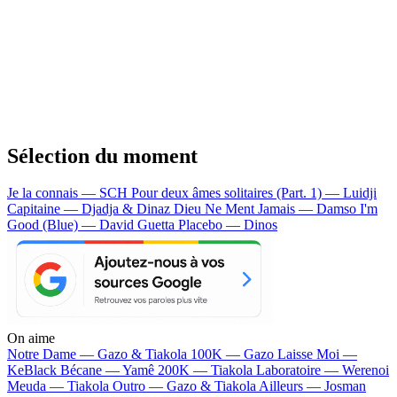
Sélection du moment
Je la connais — SCH
Pour deux âmes solitaires (Part. 1) — Luidji
Capitaine — Djadja & Dinaz
Dieu Ne Ment Jamais — Damso
I'm
Good (Blue) — David Guetta
Placebo — Dinos
On aime
Notre Dame —
Gazo & Tiakola
100K —
Gazo
Laisse Moi —
KeBlack
Bécane —
Yamê
200K —
Tiakola
Laboratoire —
Werenoi
Meuda —
Tiakola
Outro —
Gazo & Tiakola
Ailleurs —
Josman