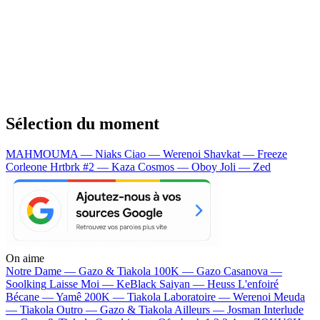
Sélection du moment
MAHMOUMA — Niaks
Ciao — Werenoi
Shavkat — Freeze
Corleone
Hrtbrk #2 — Kaza
Cosmos — Oboy
Joli — Zed
On aime
Notre Dame —
Gazo & Tiakola
100K —
Gazo
Casanova —
Soolking
Laisse Moi —
KeBlack
Saiyan —
Heuss L'enfoiré
Bécane —
Yamê
200K —
Tiakola
Laboratoire —
Werenoi
Meuda
—
Tiakola
Outro —
Gazo & Tiakola
Ailleurs —
Josman
Interlude