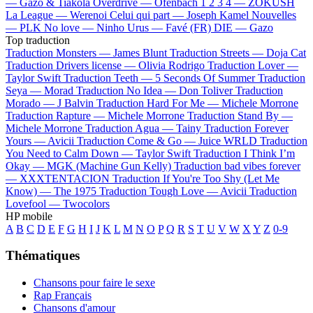
—
Gazo & Tiakola
Overdrive —
Ofenbach
1 2 3 4 —
ZOKUSH
La League —
Werenoi
Celui qui part —
Joseph Kamel
Nouvelles
—
PLK
No love —
Ninho
Urus —
Favé (FR)
DIE —
Gazo
Top traduction
Traduction Monsters —
James Blunt
Traduction Streets —
Doja Cat
Traduction Drivers license —
Olivia Rodrigo
Traduction Lover —
Taylor Swift
Traduction Teeth —
5 Seconds Of Summer
Traduction
Seya —
Morad
Traduction No Idea —
Don Toliver
Traduction
Morado —
J Balvin
Traduction Hard For Me —
Michele Morrone
Traduction Rapture —
Michele Morrone
Traduction Stand By —
Michele Morrone
Traduction Agua —
Tainy
Traduction Forever
Yours —
Avicii
Traduction Come & Go —
Juice WRLD
Traduction
You Need to Calm Down —
Taylor Swift
Traduction I Think I’m
Okay —
MGK (Machine Gun Kelly)
Traduction bad vibes forever
—
XXXTENTACION
Traduction If You're Too Shy (Let Me
Know) —
The 1975
Traduction Tough Love —
Avicii
Traduction
Lovefool —
Twocolors
HP mobile
A
B
C
D
E
F
G
H
I
J
K
L
M
N
O
P
Q
R
S
T
U
V
W
X
Y
Z
0-9
Thématiques
Chansons pour faire le sexe
Rap Français
Chansons d'amour