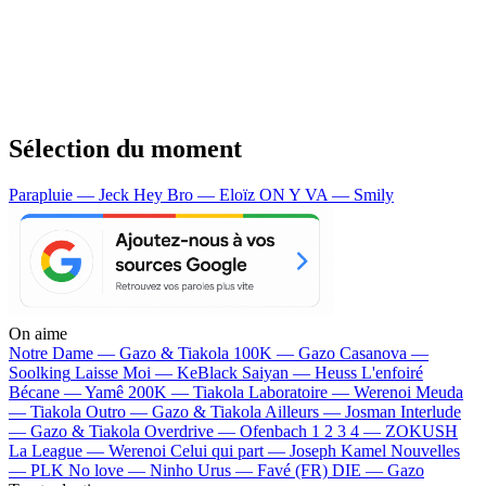
Sélection du moment
Parapluie — Jeck
Hey Bro — Eloïz
ON Y VA — Smily
On aime
Notre Dame —
Gazo & Tiakola
100K —
Gazo
Casanova —
Soolking
Laisse Moi —
KeBlack
Saiyan —
Heuss L'enfoiré
Bécane —
Yamê
200K —
Tiakola
Laboratoire —
Werenoi
Meuda
—
Tiakola
Outro —
Gazo & Tiakola
Ailleurs —
Josman
Interlude
—
Gazo & Tiakola
Overdrive —
Ofenbach
1 2 3 4 —
ZOKUSH
La League —
Werenoi
Celui qui part —
Joseph Kamel
Nouvelles
—
PLK
No love —
Ninho
Urus —
Favé (FR)
DIE —
Gazo