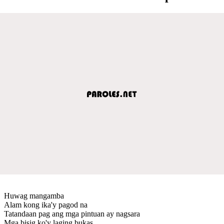
Huwag mangamba
Alam kong ika'y pagod na
Tatandaan pag ang mga pintuan ay nagsara
Mga bisig ko'y laging bukas