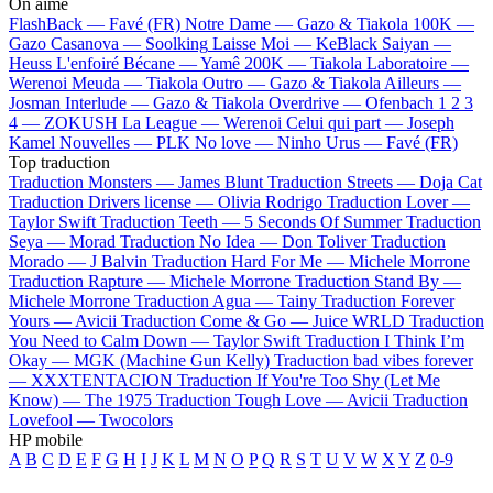
On aime
FlashBack —
Favé (FR)
Notre Dame —
Gazo & Tiakola
100K —
Gazo
Casanova —
Soolking
Laisse Moi —
KeBlack
Saiyan —
Heuss L'enfoiré
Bécane —
Yamê
200K —
Tiakola
Laboratoire —
Werenoi
Meuda —
Tiakola
Outro —
Gazo & Tiakola
Ailleurs —
Josman
Interlude —
Gazo & Tiakola
Overdrive —
Ofenbach
1 2 3
4 —
ZOKUSH
La League —
Werenoi
Celui qui part —
Joseph
Kamel
Nouvelles —
PLK
No love —
Ninho
Urus —
Favé (FR)
Top traduction
Traduction Monsters —
James Blunt
Traduction Streets —
Doja Cat
Traduction Drivers license —
Olivia Rodrigo
Traduction Lover —
Taylor Swift
Traduction Teeth —
5 Seconds Of Summer
Traduction
Seya —
Morad
Traduction No Idea —
Don Toliver
Traduction
Morado —
J Balvin
Traduction Hard For Me —
Michele Morrone
Traduction Rapture —
Michele Morrone
Traduction Stand By —
Michele Morrone
Traduction Agua —
Tainy
Traduction Forever
Yours —
Avicii
Traduction Come & Go —
Juice WRLD
Traduction
You Need to Calm Down —
Taylor Swift
Traduction I Think I’m
Okay —
MGK (Machine Gun Kelly)
Traduction bad vibes forever
—
XXXTENTACION
Traduction If You're Too Shy (Let Me
Know) —
The 1975
Traduction Tough Love —
Avicii
Traduction
Lovefool —
Twocolors
HP mobile
A
B
C
D
E
F
G
H
I
J
K
L
M
N
O
P
Q
R
S
T
U
V
W
X
Y
Z
0-9