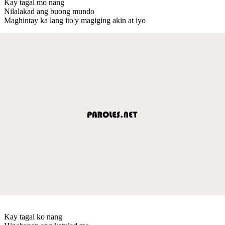
Kay tagal mo nang
Nilalakad ang buong mundo
Maghintay ka lang ito'y magiging akin at iyo
Kay tagal ko nang