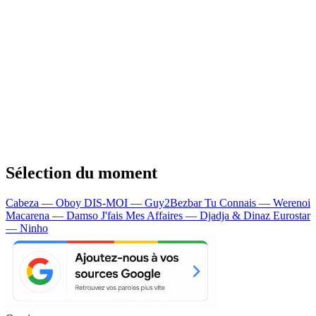
Sélection du moment
Cabeza — Oboy
DIS-MOI — Guy2Bezbar
Tu Connais — Werenoi
Macarena — Damso
J'fais Mes Affaires — Djadja & Dinaz
Eurostar
— Ninho