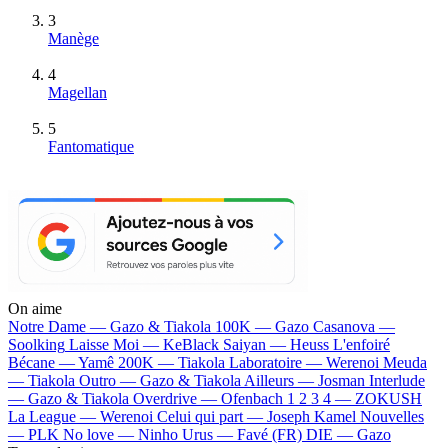
3
Manège
4
Magellan
5
Fantomatique
On aime
Notre Dame —
Gazo & Tiakola
100K —
Gazo
Casanova —
Soolking
Laisse Moi —
KeBlack
Saiyan —
Heuss L'enfoiré
Bécane —
Yamê
200K —
Tiakola
Laboratoire —
Werenoi
Meuda
—
Tiakola
Outro —
Gazo & Tiakola
Ailleurs —
Josman
Interlude
—
Gazo & Tiakola
Overdrive —
Ofenbach
1 2 3 4 —
ZOKUSH
La League —
Werenoi
Celui qui part —
Joseph Kamel
Nouvelles
—
PLK
No love —
Ninho
Urus —
Favé (FR)
DIE —
Gazo