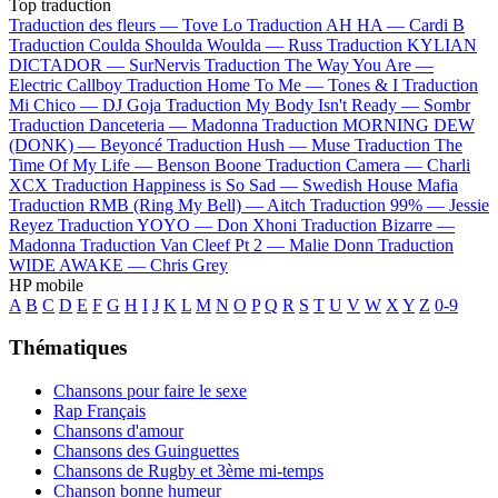
Top traduction
Traduction des fleurs —
Tove Lo
Traduction AH HA —
Cardi B
Traduction Coulda Shoulda Woulda —
Russ
Traduction KYLIAN
DICTADOR —
SurNervis
Traduction The Way You Are —
Electric Callboy
Traduction Home To Me —
Tones & I
Traduction
Mi Chico —
DJ Goja
Traduction My Body Isn't Ready —
Sombr
Traduction Danceteria —
Madonna
Traduction MORNING DEW
(DONK) —
Beyoncé
Traduction Hush —
Muse
Traduction The
Time Of My Life —
Benson Boone
Traduction Camera —
Charli
XCX
Traduction Happiness is So Sad —
Swedish House Mafia
Traduction RMB (Ring My Bell) —
Aitch
Traduction 99% —
Jessie
Reyez
Traduction YOYO —
Don Xhoni
Traduction Bizarre —
Madonna
Traduction Van Cleef Pt 2 —
Malie Donn
Traduction
WIDE AWAKE —
Chris Grey
HP mobile
A
B
C
D
E
F
G
H
I
J
K
L
M
N
O
P
Q
R
S
T
U
V
W
X
Y
Z
0-9
Thématiques
Chansons pour faire le sexe
Rap Français
Chansons d'amour
Chansons des Guinguettes
Chansons de Rugby et 3ème mi-temps
Chanson bonne humeur