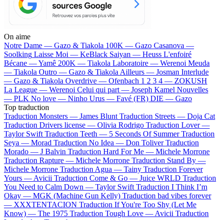
On aime
Notre Dame —
Gazo & Tiakola
100K —
Gazo
Casanova —
Soolking
Laisse Moi —
KeBlack
Saiyan —
Heuss L'enfoiré
Bécane —
Yamê
200K —
Tiakola
Laboratoire —
Werenoi
Meuda
—
Tiakola
Outro —
Gazo & Tiakola
Ailleurs —
Josman
Interlude
—
Gazo & Tiakola
Overdrive —
Ofenbach
1 2 3 4 —
ZOKUSH
La League —
Werenoi
Celui qui part —
Joseph Kamel
Nouvelles
—
PLK
No love —
Ninho
Urus —
Favé (FR)
DIE —
Gazo
Top traduction
Traduction Monsters —
James Blunt
Traduction Streets —
Doja Cat
Traduction Drivers license —
Olivia Rodrigo
Traduction Lover —
Taylor Swift
Traduction Teeth —
5 Seconds Of Summer
Traduction
Seya —
Morad
Traduction No Idea —
Don Toliver
Traduction
Morado —
J Balvin
Traduction Hard For Me —
Michele Morrone
Traduction Rapture —
Michele Morrone
Traduction Stand By —
Michele Morrone
Traduction Agua —
Tainy
Traduction Forever
Yours —
Avicii
Traduction Come & Go —
Juice WRLD
Traduction
You Need to Calm Down —
Taylor Swift
Traduction I Think I’m
Okay —
MGK (Machine Gun Kelly)
Traduction bad vibes forever
—
XXXTENTACION
Traduction If You're Too Shy (Let Me
Know) —
The 1975
Traduction Tough Love —
Avicii
Traduction