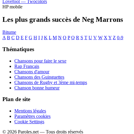
Lovefool —
Twocolors
HP mobile
Les plus grands succès de Neg Marrons
Bitume
A
B
C
D
E
F
G
H
I
J
K
L
M
N
O
P
Q
R
S
T
U
V
W
X
Y
Z
0-9
Thématiques
Chansons pour faire le sexe
Rap Français
Chansons d'amour
Chansons des Guinguettes
Chansons de Rugby et 3ème mi-temps
Chanson bonne humeur
Plan de site
Mentions légales
Paramètres cookies
Cookie Settings
© 2026 Paroles.net — Tous droits réservés