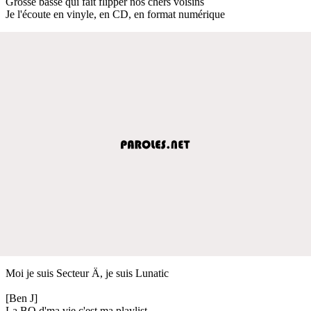
Grosse basse qui fait flipper nos chers voisins
Je l'écoute en vinyle, en CD, en format numérique
Moi je suis Secteur Ä, je suis Lunatic
[Ben J]
La BO d'ma vie c'est ma playlist