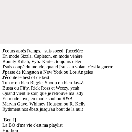
J'cours après l'temps, j'suis speed, j'accélère
En mode Sizzla, Capleton, en mode vénère
Bounty Killah, Vybz Kartel, toujours déter
J'suis coupé du monde, quand j'suis au volant c'est la guerre
J'passe de Kingston à New York ou Los Angeles
J'écoute le best of de best
Tupac ou bien Biggie, Snoop ou bien Jay-Z
Busta ou Fifty, Rick Ross et Weezy, yeah
Quand vient le soir, que je retrouve ma lady
En mode love, en mode soul ou R&B
Marvin Gaye, Whitney Houston ou R. Kelly
Rythment nos ébats jusqu'au bout de la nuit
[Ben J]
La BO d'ma vie c'est ma playlist
Hip-hop