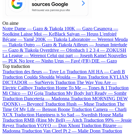
On aime
Notre Dame —
Gazo & Tiakola
100K —
Gazo
Casanova —
Soolking
Laisse Moi —
KeBlack
Saiyan —
Heuss L'enfoiré
Bécane —
Yamê
200K —
Tiakola
Laboratoire —
Werenoi
Meuda
—
Tiakola
Outro —
Gazo & Tiakola
Ailleurs —
Josman
Interlude
—
Gazo & Tiakola
Overdrive —
Ofenbach
1 2 3 4 —
ZOKUSH
La League —
Werenoi
Celui qui part —
Joseph Kamel
Nouvelles
—
PLK
No love —
Ninho
Urus —
Favé (FR)
DIE —
Gazo
Top traduction
Traduction des fleurs —
Tove Lo
Traduction AH HA —
Cardi B
Traduction Coulda Shoulda Woulda —
Russ
Traduction KYLIAN
DICTADOR —
SurNervis
Traduction The Way You Are —
Electric Callboy
Traduction Home To Me —
Tones & I
Traduction
Mi Chico —
DJ Goja
Traduction My Body Isn't Ready —
Sombr
Traduction Danceteria —
Madonna
Traduction MORNING DEW
(DONK) —
Beyoncé
Traduction Hush —
Muse
Traduction The
Time Of My Life —
Benson Boone
Traduction Camera —
Charli
XCX
Traduction Happiness is So Sad —
Swedish House Mafia
Traduction RMB (Ring My Bell) —
Aitch
Traduction 99% —
Jessie
Reyez
Traduction YOYO —
Don Xhoni
Traduction Bizarre —
Madonna
Traduction Van Cleef Pt 2 —
Malie Donn
Traduction