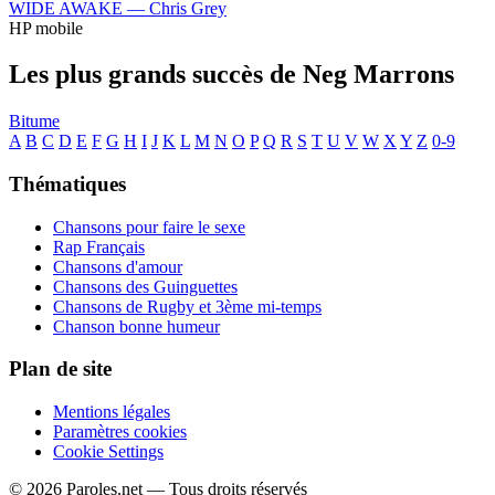
WIDE AWAKE —
Chris Grey
HP mobile
Les plus grands succès de Neg Marrons
Bitume
A
B
C
D
E
F
G
H
I
J
K
L
M
N
O
P
Q
R
S
T
U
V
W
X
Y
Z
0-9
Thématiques
Chansons pour faire le sexe
Rap Français
Chansons d'amour
Chansons des Guinguettes
Chansons de Rugby et 3ème mi-temps
Chanson bonne humeur
Plan de site
Mentions légales
Paramètres cookies
Cookie Settings
© 2026 Paroles.net — Tous droits réservés