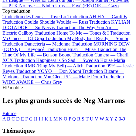
La League —
Werenoi
Celui qui part —
Joseph Kamel
Nouvelles
—
PLK
No love —
Ninho
Urus —
Favé (FR)
DIE —
Gazo
Top traduction
Traduction des fleurs —
Tove Lo
Traduction AH HA —
Cardi B
Traduction Coulda Shoulda Woulda —
Russ
Traduction KYLIAN
DICTADOR —
SurNervis
Traduction The Way You Are —
Electric Callboy
Traduction Home To Me —
Tones & I
Traduction
Mi Chico —
DJ Goja
Traduction My Body Isn't Ready —
Sombr
Traduction Danceteria —
Madonna
Traduction MORNING DEW
(DONK) —
Beyoncé
Traduction Hush —
Muse
Traduction The
Time Of My Life —
Benson Boone
Traduction Camera —
Charli
XCX
Traduction Happiness is So Sad —
Swedish House Mafia
Traduction RMB (Ring My Bell) —
Aitch
Traduction 99% —
Jessie
Reyez
Traduction YOYO —
Don Xhoni
Traduction Bizarre —
Madonna
Traduction Van Cleef Pt 2 —
Malie Donn
Traduction
WIDE AWAKE —
Chris Grey
HP mobile
Les plus grands succès de Neg Marrons
Bitume
A
B
C
D
E
F
G
H
I
J
K
L
M
N
O
P
Q
R
S
T
U
V
W
X
Y
Z
0-9
Thématiques