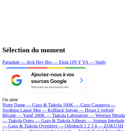
Sélection du moment
Parapluie — Jeck
Hey Bro — Eloïz
ON Y VA — Smily
On aime
Notre Dame —
Gazo & Tiakola
100K —
Gazo
Casanova —
Soolking
Laisse Moi —
KeBlack
Saiyan —
Heuss L'enfoiré
Bécane —
Yamê
200K —
Tiakola
Laboratoire —
Werenoi
Meuda
—
Tiakola
Outro —
Gazo & Tiakola
Ailleurs —
Josman
Interlude
—
Gazo & Tiakola
Overdrive —
Ofenbach
1 2 3 4 —
ZOKUSH