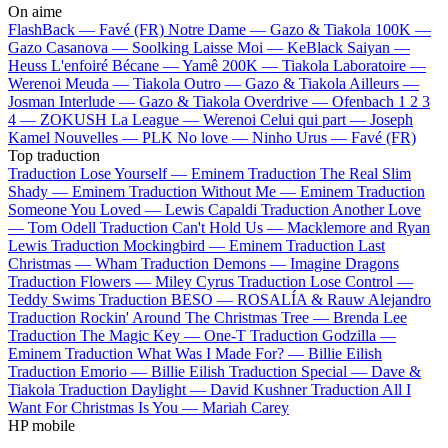
On aime
FlashBack —
Favé (FR)
Notre Dame —
Gazo & Tiakola
100K —
Gazo
Casanova —
Soolking
Laisse Moi —
KeBlack
Saiyan —
Heuss L'enfoiré
Bécane —
Yamê
200K —
Tiakola
Laboratoire —
Werenoi
Meuda —
Tiakola
Outro —
Gazo & Tiakola
Ailleurs —
Josman
Interlude —
Gazo & Tiakola
Overdrive —
Ofenbach
1 2 3
4 —
ZOKUSH
La League —
Werenoi
Celui qui part —
Joseph
Kamel
Nouvelles —
PLK
No love —
Ninho
Urus —
Favé (FR)
Top traduction
Traduction Lose Yourself —
Eminem
Traduction The Real Slim
Shady —
Eminem
Traduction Without Me —
Eminem
Traduction
Someone You Loved —
Lewis Capaldi
Traduction Another Love
—
Tom Odell
Traduction Can't Hold Us —
Macklemore and Ryan
Lewis
Traduction Mockingbird —
Eminem
Traduction Last
Christmas —
Wham
Traduction Demons —
Imagine Dragons
Traduction Flowers —
Miley Cyrus
Traduction Lose Control —
Teddy Swims
Traduction BESO —
ROSALÍA & Rauw Alejandro
Traduction Rockin' Around The Christmas Tree —
Brenda Lee
Traduction The Magic Key —
One-T
Traduction Godzilla —
Eminem
Traduction What Was I Made For? —
Billie Eilish
Traduction Emorio —
Billie Eilish
Traduction Special —
Dave &
Tiakola
Traduction Daylight —
David Kushner
Traduction All I
Want For Christmas Is You —
Mariah Carey
HP mobile