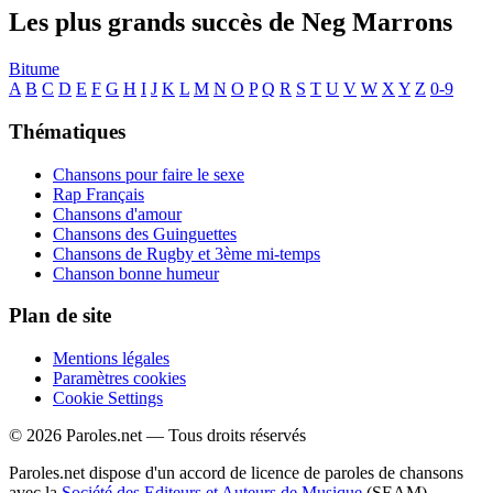
Les plus grands succès de Neg Marrons
Bitume
A
B
C
D
E
F
G
H
I
J
K
L
M
N
O
P
Q
R
S
T
U
V
W
X
Y
Z
0-9
Thématiques
Chansons pour faire le sexe
Rap Français
Chansons d'amour
Chansons des Guinguettes
Chansons de Rugby et 3ème mi-temps
Chanson bonne humeur
Plan de site
Mentions légales
Paramètres cookies
Cookie Settings
© 2026 Paroles.net — Tous droits réservés
Paroles.net dispose d'un accord de licence de paroles de chansons
avec la
Société des Editeurs et Auteurs de Musique
(SEAM)