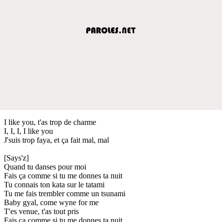
I like you, t'as trop de charme
I, I, I, I like you
J'suis trop faya, et ça fait mal, mal
[Says'z]
Quand tu danses pour moi
Fais ça comme si tu me donnes ta nuit
Tu connais ton kata sur le tatami
Tu me fais trembler comme un tsunami
Baby gyal, come wyne for me
T'es venue, t'as tout pris
Fais ça comme si tu me donnes ta nuit