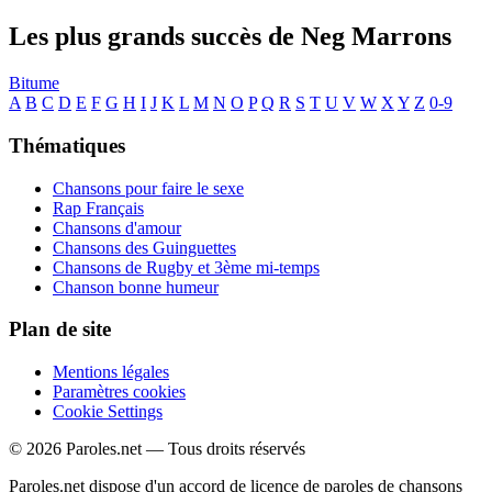
Les plus grands succès de Neg Marrons
Bitume
A
B
C
D
E
F
G
H
I
J
K
L
M
N
O
P
Q
R
S
T
U
V
W
X
Y
Z
0-9
Thématiques
Chansons pour faire le sexe
Rap Français
Chansons d'amour
Chansons des Guinguettes
Chansons de Rugby et 3ème mi-temps
Chanson bonne humeur
Plan de site
Mentions légales
Paramètres cookies
Cookie Settings
© 2026 Paroles.net — Tous droits réservés
Paroles.net dispose d'un accord de licence de paroles de chansons