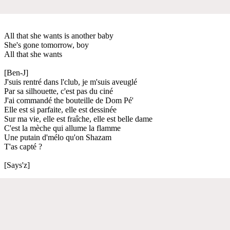
All that she wants is another baby
She's gone tomorrow, boy
All that she wants
[Ben-J]
J'suis rentré dans l'club, je m'suis aveuglé
Par sa silhouette, c'est pas du ciné
J'ai commandé the bouteille de Dom Pé'
Elle est si parfaite, elle est dessinée
Sur ma vie, elle est fraîche, elle est belle dame
C'est la mèche qui allume la flamme
Une putain d'mélo qu'on Shazam
T'as capté ?
[Says'z]