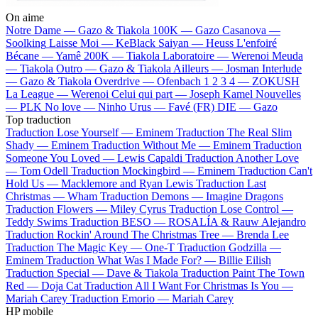
On aime
Notre Dame —
Gazo & Tiakola
100K —
Gazo
Casanova —
Soolking
Laisse Moi —
KeBlack
Saiyan —
Heuss L'enfoiré
Bécane —
Yamê
200K —
Tiakola
Laboratoire —
Werenoi
Meuda
—
Tiakola
Outro —
Gazo & Tiakola
Ailleurs —
Josman
Interlude
—
Gazo & Tiakola
Overdrive —
Ofenbach
1 2 3 4 —
ZOKUSH
La League —
Werenoi
Celui qui part —
Joseph Kamel
Nouvelles
—
PLK
No love —
Ninho
Urus —
Favé (FR)
DIE —
Gazo
Top traduction
Traduction Lose Yourself —
Eminem
Traduction The Real Slim
Shady —
Eminem
Traduction Without Me —
Eminem
Traduction
Someone You Loved —
Lewis Capaldi
Traduction Another Love
—
Tom Odell
Traduction Mockingbird —
Eminem
Traduction Can't
Hold Us —
Macklemore and Ryan Lewis
Traduction Last
Christmas —
Wham
Traduction Demons —
Imagine Dragons
Traduction Flowers —
Miley Cyrus
Traduction Lose Control —
Teddy Swims
Traduction BESO —
ROSALÍA & Rauw Alejandro
Traduction Rockin' Around The Christmas Tree —
Brenda Lee
Traduction The Magic Key —
One-T
Traduction Godzilla —
Eminem
Traduction What Was I Made For? —
Billie Eilish
Traduction Special —
Dave & Tiakola
Traduction Paint The Town
Red —
Doja Cat
Traduction All I Want For Christmas Is You —
Mariah Carey
Traduction Emorio —
Mariah Carey
HP mobile