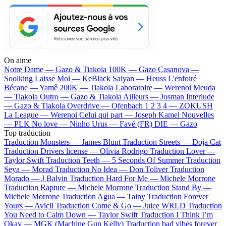
On aime
Notre Dame —
Gazo & Tiakola
100K —
Gazo
Casanova —
Soolking
Laisse Moi —
KeBlack
Saiyan —
Heuss L'enfoiré
Bécane —
Yamê
200K —
Tiakola
Laboratoire —
Werenoi
Meuda
—
Tiakola
Outro —
Gazo & Tiakola
Ailleurs —
Josman
Interlude
—
Gazo & Tiakola
Overdrive —
Ofenbach
1 2 3 4 —
ZOKUSH
La League —
Werenoi
Celui qui part —
Joseph Kamel
Nouvelles
—
PLK
No love —
Ninho
Urus —
Favé (FR)
DIE —
Gazo
Top traduction
Traduction Monsters —
James Blunt
Traduction Streets —
Doja Cat
Traduction Drivers license —
Olivia Rodrigo
Traduction Lover —
Taylor Swift
Traduction Teeth —
5 Seconds Of Summer
Traduction
Seya —
Morad
Traduction No Idea —
Don Toliver
Traduction
Morado —
J Balvin
Traduction Hard For Me —
Michele Morrone
Traduction Rapture —
Michele Morrone
Traduction Stand By —
Michele Morrone
Traduction Agua —
Tainy
Traduction Forever
Yours —
Avicii
Traduction Come & Go —
Juice WRLD
Traduction
You Need to Calm Down —
Taylor Swift
Traduction I Think I’m
Okay —
MGK (Machine Gun Kelly)
Traduction bad vibes forever