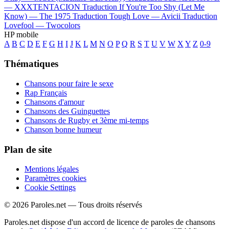
—
XXXTENTACION
Traduction If You're Too Shy (Let Me
Know) —
The 1975
Traduction Tough Love —
Avicii
Traduction
Lovefool —
Twocolors
HP mobile
A
B
C
D
E
F
G
H
I
J
K
L
M
N
O
P
Q
R
S
T
U
V
W
X
Y
Z
0-9
Thématiques
Chansons pour faire le sexe
Rap Français
Chansons d'amour
Chansons des Guinguettes
Chansons de Rugby et 3ème mi-temps
Chanson bonne humeur
Plan de site
Mentions légales
Paramètres cookies
Cookie Settings
© 2026 Paroles.net — Tous droits réservés
Paroles.net dispose d'un accord de licence de paroles de chansons