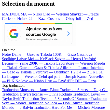
Sélection du moment
MAHMOUMA — Niaks
Ciao — Werenoi
Shavkat — Freeze
Corleone
Hrtbrk #2 — Kaza
Cosmos — Oboy
Joli — Zed
On aime
Notre Dame —
Gazo & Tiakola
100K —
Gazo
Casanova —
Soolking
Laisse Moi —
KeBlack
Saiyan —
Heuss L'enfoiré
Bécane —
Yamê
200K —
Tiakola
Laboratoire —
Werenoi
Meuda
—
Tiakola
Outro —
Gazo & Tiakola
Ailleurs —
Josman
Interlude
—
Gazo & Tiakola
Overdrive —
Ofenbach
1 2 3 4 —
ZOKUSH
La League —
Werenoi
Celui qui part —
Joseph Kamel
Nouvelles
—
PLK
No love —
Ninho
Urus —
Favé (FR)
DIE —
Gazo
Top traduction
Traduction Monsters —
James Blunt
Traduction Streets —
Doja Cat
Traduction Drivers license —
Olivia Rodrigo
Traduction Lover —
Taylor Swift
Traduction Teeth —
5 Seconds Of Summer
Traduction
Seya —
Morad
Traduction No Idea —
Don Toliver
Traduction
Morado —
J Balvin
Traduction Hard For Me —
Michele Morrone