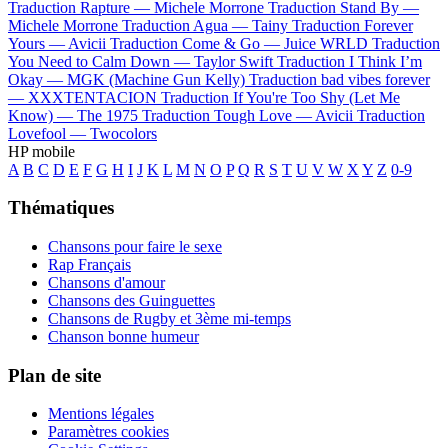
Traduction Rapture —
Michele Morrone
Traduction Stand By —
Michele Morrone
Traduction Agua —
Tainy
Traduction Forever
Yours —
Avicii
Traduction Come & Go —
Juice WRLD
Traduction
You Need to Calm Down —
Taylor Swift
Traduction I Think I’m
Okay —
MGK (Machine Gun Kelly)
Traduction bad vibes forever
—
XXXTENTACION
Traduction If You're Too Shy (Let Me
Know) —
The 1975
Traduction Tough Love —
Avicii
Traduction
Lovefool —
Twocolors
HP mobile
A
B
C
D
E
F
G
H
I
J
K
L
M
N
O
P
Q
R
S
T
U
V
W
X
Y
Z
0-9
Thématiques
Chansons pour faire le sexe
Rap Français
Chansons d'amour
Chansons des Guinguettes
Chansons de Rugby et 3ème mi-temps
Chanson bonne humeur
Plan de site
Mentions légales
Paramètres cookies