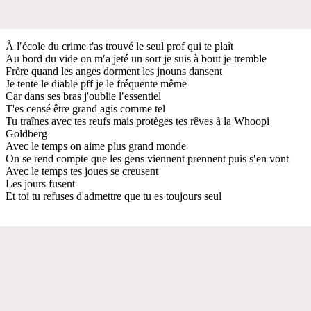
À l′école du crime t'as trouvé le seul prof qui te plaît
Au bord du vide on m′a jeté un sort je suis à bout je tremble
Frère quand les anges dorment les jnouns dansent
Je tente le diable pff je le fréquente même
Car dans ses bras j'oublie l′essentiel
T'es censé être grand agis comme tel
Tu traînes avec tes reufs mais protèges tes rêves à la Whoopi
Goldberg
Avec le temps on aime plus grand monde
On se rend compte que les gens viennent prennent puis s′en vont
Avec le temps tes joues se creusent
Les jours fusent
Et toi tu refuses d'admettre que tu es toujours seul