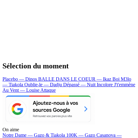
Sélection du moment
Placebo — Dinos
BALLE DANS LE COEUR — Ikaz Boi
M3lo
— Tiakola
Oublie-le — Dadju
Dépassé — Nuit Incolore
J't'emmène
Au Vent — Louise Attaque
On aime
Notre Dame —
Gazo & Tiakola
100K —
Gazo
Casanova —