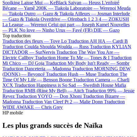
Soolking
Laisse Moi —
KeBlack
Saiyan —
Heuss L'enfoiré
Bécane —
Yamê
200K —
Tiakola
Laboratoire —
Werenoi
Meuda
—
Tiakola
Outro —
Gazo & Tiakola
Ailleurs —
Josman
Interlude
—
Gazo & Tiakola
Overdrive —
Ofenbach
1 2 3 4 —
ZOKUSH
La League —
Werenoi
Celui qui part —
Joseph Kamel
Nouvelles
—
PLK
No love —
Ninho
Urus —
Favé (FR)
DIE —
Gazo
Top traduction
Traduction des fleurs —
Tove Lo
Traduction AH HA —
Cardi B
Traduction Coulda Shoulda Woulda —
Russ
Traduction KYLIAN
DICTADOR —
SurNervis
Traduction The Way You Are —
Electric Callboy
Traduction Home To Me —
Tones & I
Traduction
Mi Chico —
DJ Goja
Traduction My Body Isn't Ready —
Sombr
Traduction Danceteria —
Madonna
Traduction MORNING DEW
(DONK) —
Beyoncé
Traduction Hush —
Muse
Traduction The
Time Of My Life —
Benson Boone
Traduction Camera —
Charli
XCX
Traduction Happiness is So Sad —
Swedish House Mafia
Traduction RMB (Ring My Bell) —
Aitch
Traduction 99% —
Jessie
Reyez
Traduction YOYO —
Don Xhoni
Traduction Bizarre —
Madonna
Traduction Van Cleef Pt 2 —
Malie Donn
Traduction
WIDE AWAKE —
Chris Grey
HP mobile
Les plus grands succès de Naïka