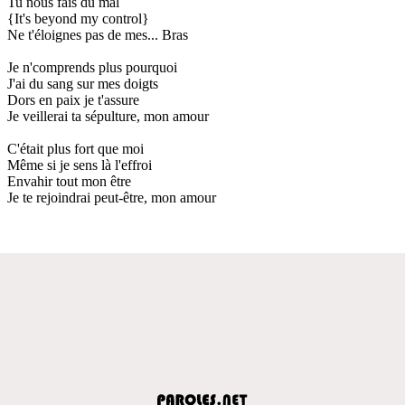
Tu nous fais du mal
{It's beyond my control}
Ne t'éloignes pas de mes... Bras
Je n'comprends plus pourquoi
J'ai du sang sur mes doigts
Dors en paix je t'assure
Je veillerai ta sépulture, mon amour
C'était plus fort que moi
Même si je sens là l'effroi
Envahir tout mon être
Je te rejoindrai peut-être, mon amour