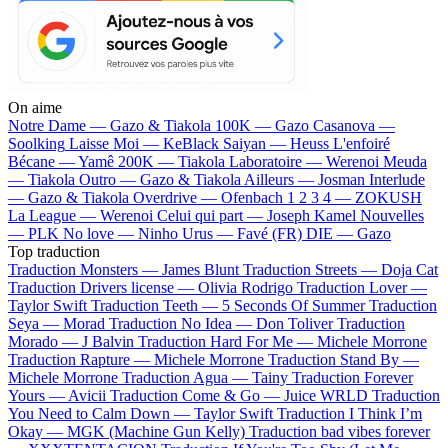
On aime
Notre Dame —
Gazo & Tiakola
100K —
Gazo
Casanova —
Soolking
Laisse Moi —
KeBlack
Saiyan —
Heuss L'enfoiré
Bécane —
Yamê
200K —
Tiakola
Laboratoire —
Werenoi
Meuda
—
Tiakola
Outro —
Gazo & Tiakola
Ailleurs —
Josman
Interlude
—
Gazo & Tiakola
Overdrive —
Ofenbach
1 2 3 4 —
ZOKUSH
La League —
Werenoi
Celui qui part —
Joseph Kamel
Nouvelles
—
PLK
No love —
Ninho
Urus —
Favé (FR)
DIE —
Gazo
Top traduction
Traduction Monsters —
James Blunt
Traduction Streets —
Doja Cat
Traduction Drivers license —
Olivia Rodrigo
Traduction Lover —
Taylor Swift
Traduction Teeth —
5 Seconds Of Summer
Traduction
Seya —
Morad
Traduction No Idea —
Don Toliver
Traduction
Morado —
J Balvin
Traduction Hard For Me —
Michele Morrone
Traduction Rapture —
Michele Morrone
Traduction Stand By —
Michele Morrone
Traduction Agua —
Tainy
Traduction Forever
Yours —
Avicii
Traduction Come & Go —
Juice WRLD
Traduction
You Need to Calm Down —
Taylor Swift
Traduction I Think I’m
Okay —
MGK (Machine Gun Kelly)
Traduction bad vibes forever