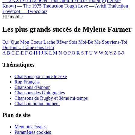
—
XXXTENTACION
Traduction If You're Too Shy (Let Me
Know) —
The 1975
Traduction Tough Love —
Avicii
Traduction
Lovefool —
Twocolors
HP mobile
Les plus grands succès de Mylene Farmer
Q.i.
Que Mon Coeur Lache
Rêver
Sois Moi-Be Me
Souviens-Toi
Du Jour...
L'âme dans l'eau
A
B
C
D
E
F
G
H
I
J
K
L
M
N
O
P
Q
R
S
T
U
V
W
X
Y
Z
0-9
Thématiques
Chansons pour faire le sexe
Rap Français
Chansons d'amour
Chansons des Guinguettes
Chansons de Rugby et 3ème mi-temps
Chanson bonne humeur
Plan de site
Mentions légales
Paramètres cookies