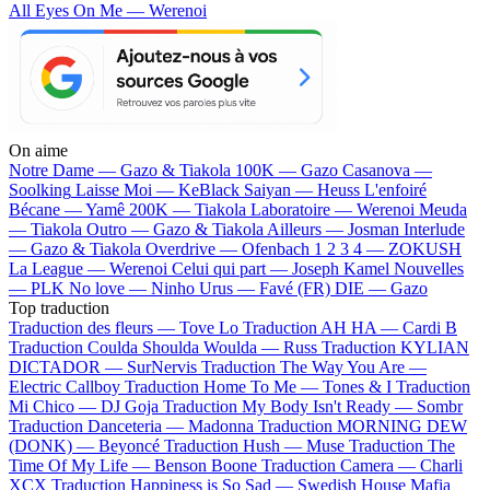
All Eyes On Me — Werenoi
On aime
Notre Dame —
Gazo & Tiakola
100K —
Gazo
Casanova —
Soolking
Laisse Moi —
KeBlack
Saiyan —
Heuss L'enfoiré
Bécane —
Yamê
200K —
Tiakola
Laboratoire —
Werenoi
Meuda
—
Tiakola
Outro —
Gazo & Tiakola
Ailleurs —
Josman
Interlude
—
Gazo & Tiakola
Overdrive —
Ofenbach
1 2 3 4 —
ZOKUSH
La League —
Werenoi
Celui qui part —
Joseph Kamel
Nouvelles
—
PLK
No love —
Ninho
Urus —
Favé (FR)
DIE —
Gazo
Top traduction
Traduction des fleurs —
Tove Lo
Traduction AH HA —
Cardi B
Traduction Coulda Shoulda Woulda —
Russ
Traduction KYLIAN
DICTADOR —
SurNervis
Traduction The Way You Are —
Electric Callboy
Traduction Home To Me —
Tones & I
Traduction
Mi Chico —
DJ Goja
Traduction My Body Isn't Ready —
Sombr
Traduction Danceteria —
Madonna
Traduction MORNING DEW
(DONK) —
Beyoncé
Traduction Hush —
Muse
Traduction The
Time Of My Life —
Benson Boone
Traduction Camera —
Charli
XCX
Traduction Happiness is So Sad —
Swedish House Mafia